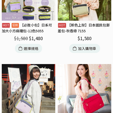
【必敗小包】日系可
【新色上架】日本國民包郵
加大小方麻糬包-12色5055
差包-秋香綠 7155
$
1,580
$
1,480
$
1,580
選擇規格
加入購物車