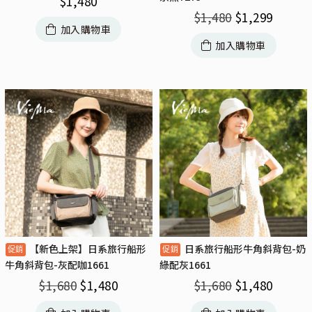
$
1,480
$
1,480
$
1,299
加入購物車
加入購物車
【新色上架】日系旅行船形
日系旅行船形牛角斜背包-奶
牛角斜背包-灰配咖1661
綠配灰1661
$
1,680
$
1,480
$
1,680
$
1,480