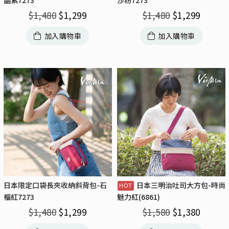
晶紫7273
沙粉7273
$
1,480
$
1,299
$
1,480
$
1,299
加入購物車
加入購物車
日本限定口袋長夾收納斜背包-石
日本三明治吐司大方包-時尚
榴紅7273
魅力紅(6861)
$
1,480
$
1,299
$
1,580
$
1,380