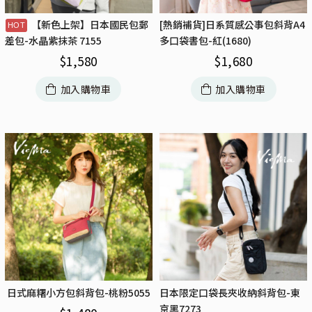
【新色上架】日本國民包郵
[熱銷補貨]日系質感公事包斜背A4
多口袋書包-紅(1680)
差包-水晶紫抹茶 7155
$
1,680
$
1,580
加入購物車
加入購物車
日式麻糬小方包斜背包-桃粉5055
日本限定口袋長夾收納斜背包-東
京黑7273