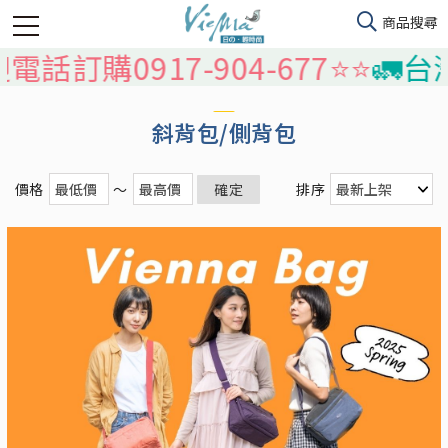
17-904-677⭐️⭐️
🚛台灣本島免
斜背包/側背包
價格
～
確定
排序