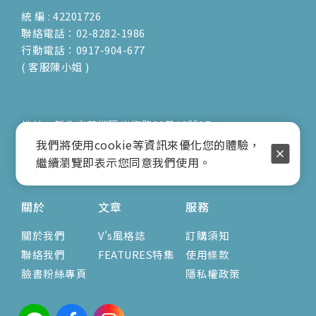
統 編 : 42201726
聯絡電話：02-8282-1986
行動電話：0917-904-677
( 客服陳小姐 )
地址：新北市蘆洲區光復路30巷16號1F
E-mail：vienna.twn@msa.hinet.net
我們將使用cookie等資訊來優化您的體驗，
營業時間：9:00am-17:00pm
繼續瀏覽即表示您同意我們使用。
( 公休日詳見臉書粉專置頂文 )
關於
文章
服務
關於我們
V's風格誌
訂購須知
聯絡我們
FEATURES特集
使用條款
臉書粉絲專頁
隱私權政策