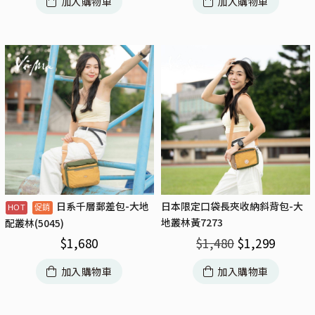
加入購物車
加入購物車
日系千層郵差包-大地
日本限定口袋長夾收納斜背包-大
地叢林黃7273
配叢林(5045)
$
1,480
$
1,299
$
1,680
加入購物車
加入購物車