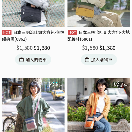
日本三明治吐司大方包-個性
日本三明治吐司大方包-大地
經典黑(6861)
配叢林(6861)
$
1,580
$
1,380
$
1,580
$
1,380
加入購物車
加入購物車