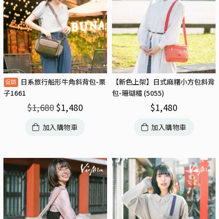
日系旅行船形牛角斜背包-栗
【新色上架】日式麻糬小方包斜背
包-珊瑚橘 (5055)
子1661
$
1,480
$
1,680
$
1,480
加入購物車
加入購物車