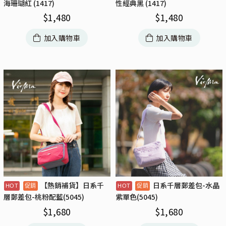
海珊瑚紅 (1417)
性經典黑 (1417)
$
1,480
$
1,480
加入購物車
加入購物車
【熱銷補貨】日系千
日系千層郵差包-水晶
層郵差包-桃粉配藍(5045)
紫單色(5045)
$
1,680
$
1,680