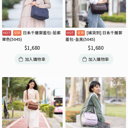
日系千層郵差包-茄紫
[補貨到] 日系千層郵
單色(5045)
差包-全黑(5045)
$
1,680
$
1,680
加入購物車
加入購物車