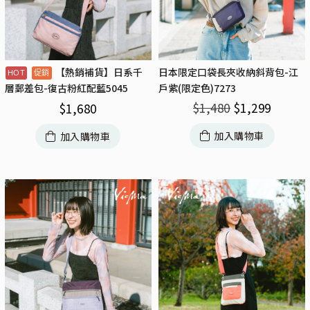
【熱銷補貨】日系千
日本限定口袋長夾收納斜背包-江
戶紫(限定色)7273
層郵差包-復古粉紅配藍5045
$
1,480
$
1,299
$
1,680
加入購物車
加入購物車