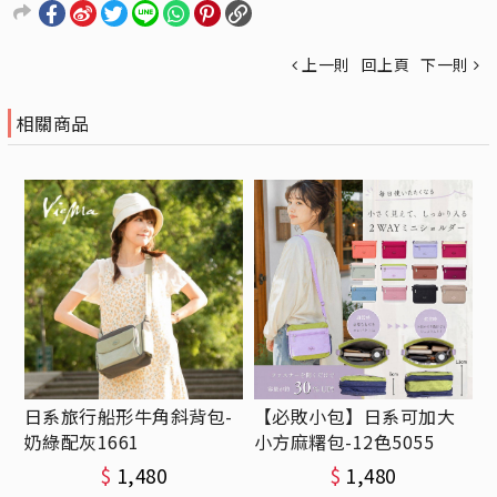
上一則
回上頁
下一則
相關商品
日系旅行船形牛角斜背包-
【必敗小包】日系可加大
奶綠配灰1661
小方麻糬包-12色5055
$
1,480
$
1,480