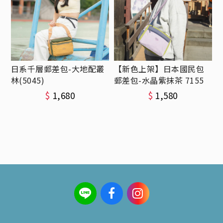
日系千層郵差包-大地配叢
【新色上架】日本國民包
林(5045)
郵差包-水晶紫抹茶 7155
$
1,680
$
1,580