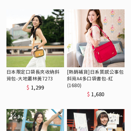
日本限定口袋長夾收納斜
[熱銷補貨]日系質感公事包
背包-大地叢林黃7273
斜背A4多口袋書包-紅
(1680)
$
1,299
$
1,680