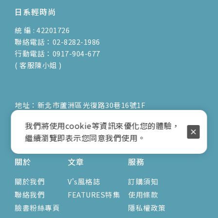
日系輕時尚
統 編 : 42201726
聯絡電話：02-8282-1986
行動電話：0917-904-677
( 客服陳小姐 )
地址：新北市蘆洲區光復路30巷16號1F
E-mail：vienna.twn@msa.hinet.net
我們將使用cookie等資訊來優化您的體驗，
營業時間：9:00am-17:00pm
繼續瀏覽即表示您同意我們使用。
( 公休日詳見臉書粉專置頂文 )
關於
文章
服務
關於我們
V's風格誌
訂購須知
聯絡我們
FEATURES特集
使用條款
臉書粉絲專頁
隱私權政策