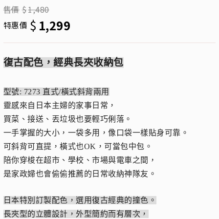
售價
$
1,480
$
1,299
特惠價
復古配色，經典長夾收納包
型號: 7273 直式/橫式斜背兩用
靈感來自日本主婦的家事日常，
買菜、接送、丟垃圾也要輕巧俐落。
一手掌握的大小，一袋多用，像口袋一樣貼身可靠。
可斜背可直提，橫式也OK，可當包中包。
陪你穿梭在超市、學校、市場與電車之間，
是家政婦也會偷偷推薦的日常收納神隊友。
日本特別訂製配色，選用復古經典的撞色。
長夾型的立體設計，外型簡約而有層次，