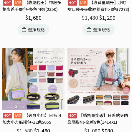
【收納包王】神級多
【收藏量飆升】小叮
格郵差千層包-多色可選(2350)
噹口袋長夾收納斜背包-8色(7273)
$
1,680
$
1,480
$
1,299
選擇規格
選擇規格
【必敗小包】日系可
【銷售量突破】日系貼身防
加大小方麻糬包-12色5055
盜隱形包-全新8色(1414XL)
$
1,580
$
1,480
$
1,080
$
980