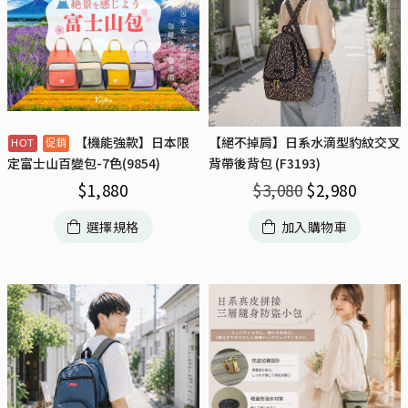
【機能強款】日本限
【絕不掉肩】日系水滴型豹紋交叉
背帶後背包 (F3193)
定富士山百變包-7色(9854)
$
3,080
$
2,980
$
1,880
加入購物車
選擇規格