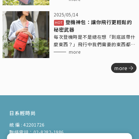
神，憑藉其出色的模特兒背景，為我們
帶來了不少精彩的時尚演繹。
2025/05/14
登機神包：讓你飛行更輕鬆的
秘密武器
每次登機時是不是總在想「到底該帶什
麼東西？」飛行中我們需要的東西都挺
多的，水瓶、手機、耳機、零食、護膚
more
品……結果登機包總是塞得亂七八糟。
今天來跟你們聊聊「登機隨身包」這個
more
神奇的小夥伴，讓你的飛行不再糾結，
輕鬆有序，還能讓你每次登機都優雅地
出發！
日系輕時尚
統 編 : 42201726
聯絡電話：02-8282-1986