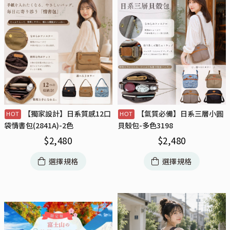
【獨家設計】日系質感12口
【氣質必備】日系三層小圓
袋情書包(2841A)-2色
貝殼包-多色3198
$
2,480
$
2,480
選擇規格
選擇規格