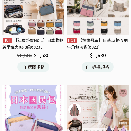
【年度熱賣No.1】日本收納
【熱銷冠軍】日系13格收納
美學皮夾包-8色6823L
牛角包-8色(6822)
$
1,680
$
1,580
$
1,680
選擇規格
選擇規格