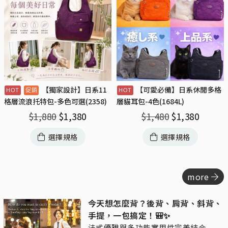
【獨家設計】日系11
【可愛必備】日系休閒多格
格層流浪托特包-多色可選(2358)
層貓耳包-4色(1684L)
$
1,880
$
1,380
$
1,480
$
1,380
選擇規格
選擇規格
more
今天想怎麼背？後背、肩背、斜背、
手提，一包搞定！🎒✨
法式優雅與多功能實用性完美結合