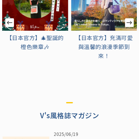
【日本官方】🎄聖誕的
【日本官方】充滿可愛
橙色樂章🎶
與溫馨的浪漫季節到
來！
V's風格誌マガジン
2025/06/19