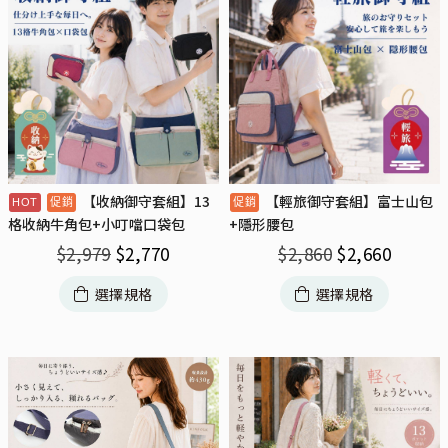
【收納御守套組】13
【輕旅御守套組】富士山包
格收納牛角包+小叮噹口袋包
+隱形腰包
$
2,979
$
2,770
$
2,860
$
2,660
選擇規格
選擇規格