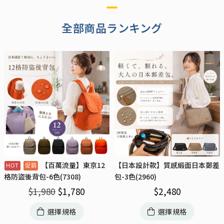
全部商品ランキング
【百萬流量】東京12
【日本設計款】質感緞面日本郵差
包-3色(2960)
格防盜後背包-6色(7308)
$
2,480
$
1,980
$
1,780
選擇規格
選擇規格