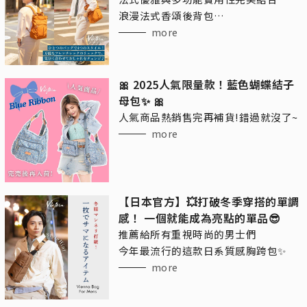
浪漫法式香頌後背包
讓你的日常搭配更加自由！
more
🎀 2025人氣限量款！藍色蝴蝶結子
母包✨ 🎀
人氣商品熱銷售完再補貨!錯過就沒了~
more
【日本官方】💥打破冬季穿搭的單調
感！ 一個就能成為亮點的單品😎
推薦給所有重視時尚的男士們
今年最流行的這款日系質感胸跨包✨
more