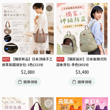
【獨家新品】日系頂級手工
【獨家設計】日系後開式防
皮革英國淑女包-3色(3239)
盜後背包-多色(6029)
$
2,880
$
3,480
選擇規格
選擇規格