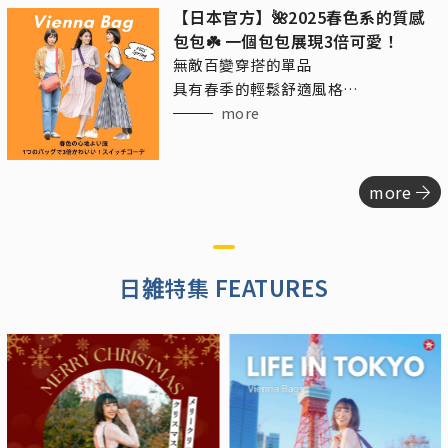
【日本官方】🌺2025春色系的質感
包包☘️ 一個包包展現3倍可愛！
無敵百變穿搭的單品
具有春季的輕鬆舒適風格
又帶點精緻的成熟休閒感
more
more
日雑特集 FEATURES