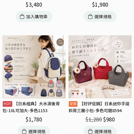
$
3,480
$
1,980
加入購物車
選擇規格
【日系經典】大水滴後背
【好評促銷】日系迷你手提
包-10L可加大-多色1153
斜背三層小包-多色可選8594
$
1,780
$
1,280
$
980
選擇規格
選擇規格