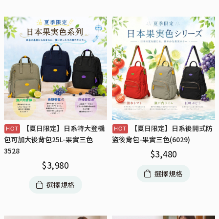
【夏日限定】日系特大登機
【夏日限定】日系後開式防
包可加大後背包25L-果實三色
盜後背包-果實三色(6029)
3528
$
3,480
$
3,980
選擇規格
選擇規格