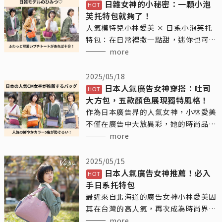
日雜女神的小秘密：一顆小泡
芙托特包就夠了！
人氣模特兒小林愛美 × 日系小泡芙托
特包：在日常裡撒一點甜，迷你也可以
很有態度
more
2025/05/18
日本人氣廣告女神穿搭：吐司
大方包，五款顏色展現獨特風格！
作為日本廣告界的人氣女神，小林愛美
不僅在廣告中大放異彩，她的時尚品味
也引領了不少女性的潮流。近日，她背
more
的這款Vienna日系輕時尚品牌的吐司大
方包，這款包包不僅簡約大方，還兼具
2025/05/15
實用性，是她日常生活中的得力助手。
日本人氣廣告女神推薦！必入
手日系托特包
最近來自北海道的廣告女神小林愛美因
其在台灣的高人氣，再次成為時尚界的
焦點。這位以廣告演員身份活躍的女
more