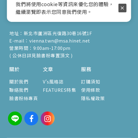
行動電話：0917-904-677
我們將使用cookie等資訊來優化您的體驗，
( 客服陳小姐 )
繼續瀏覽即表示您同意我們使用。
地址：新北市蘆洲區光復路30巷16號1F
E-mail：vienna.twn@msa.hinet.net
營業時間：9:00am-17:00pm
( 公休日詳見臉書粉專置頂文 )
關於
文章
服務
關於我們
V's風格誌
訂購須知
聯絡我們
FEATURES特集
使用條款
臉書粉絲專頁
隱私權政策