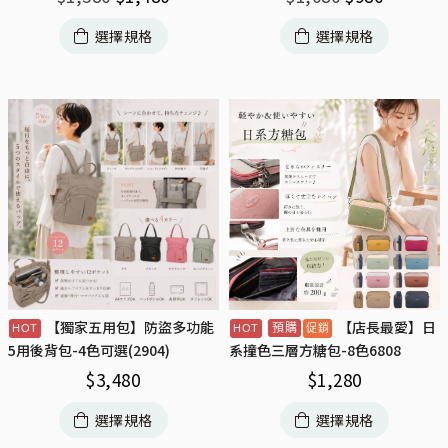
選擇規格
選擇規格
【獨家五用包】防盜多功能
【店長最愛】日
預購
5用後背包-4色可選(2904)
系撞色三層方糖包-8色6808
$
3,480
$
1,280
選擇規格
選擇規格