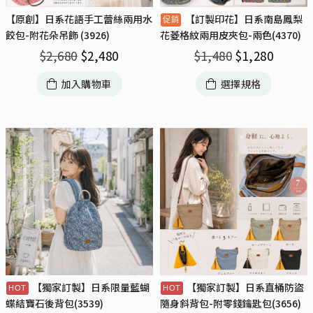
【原創】日系花語手工蕾絲兩用水
【訂製印花】日系南島鳳梨
餃包-附花朵吊飾 (3926)
花菱格紋兩用皮夾包-兩色(4370)
$
2,680
$
2,480
$
1,480
$
1,280
加入購物車
選擇規格
【獨家訂製】日系限量藍蝴
【獨家訂製】日系直桶防盜
蝶結寶石後背包(3539)
隨身斜背包-附零錢鑰匙包(3656)