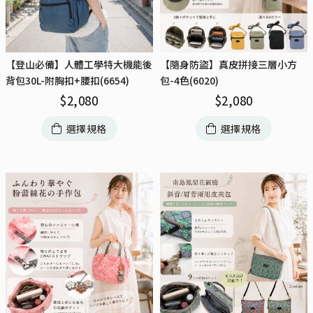
【登山必備】人體工學特大機能後
【隨身防盜】真皮拼接三層小方
背包30L-附胸扣+腰扣(6654)
包-4色(6020)
$
2,080
$
2,080
選擇規格
選擇規格