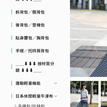
斜背包／側背包
後背包／登機包
貼身腰包／胸背包
手提／托特肩背包
＿＿⬇⬇⬇ 按材質分
類 ⬇⬇⬇＿＿
運動輕量機能
日系休閒輕量牛津布
手提包/托特包