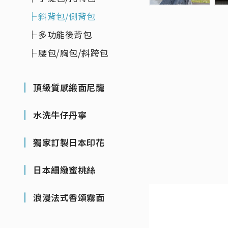
斜背包/側背包
多功能後背包
腰包/胸包/斜跨包
頂級質感緞面尼龍
水洗牛仔丹寧
獨家訂製日本印花
日本細緻蜜桃絲
浪漫法式香頌霧面