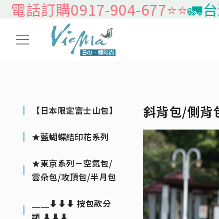
訂購0917-904-677⭐️⭐️
🚛台灣
斜背包/側背
【日本限定富士山包】
★藍蝴蝶結印花系列
★東京系列－空氣包/
雲朵包/攻頂包/半月包
＿＿⬇⬇⬇ 按包款分
類 ⬇⬇⬇＿＿