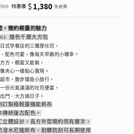
$
1,380
,580
特惠價
免運費
閒，簡約輕量的魅力
6861 撞色千層大方包
自日式早餐店的三層厚吐司，
明、配色可愛，像每天早晨的小確幸。
扁方方，輕盈又能裝，
就像夾心一樣貼心實用。
去超市、散步還是小旅行，
著一份元氣滿滿的吐司便當，
鬆出門、大方過日子。
別訂製極輕量機能帆布
本傳統復古配色。
工立體設計，長方外型簡約而有層次，
防潑水尼龍帆布，耐髒防刮可長期使用