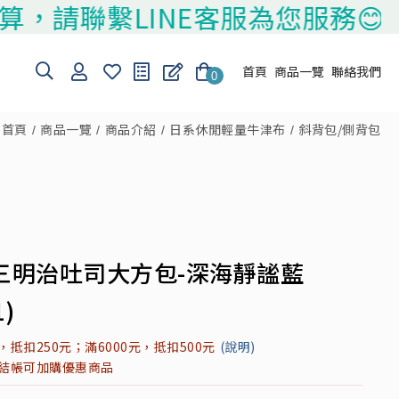
聯繫LINE客服為您服務😊
首頁
商品一覽
聯絡我們
0
首頁
商品一覽
商品介紹
日系休閒輕量牛津布
斜背包/側背包
三明治吐司大方包-深海靜謐藍
1)
元，抵扣250元；滿6000元，抵扣500元
(說明)
元結帳可加購優惠商品