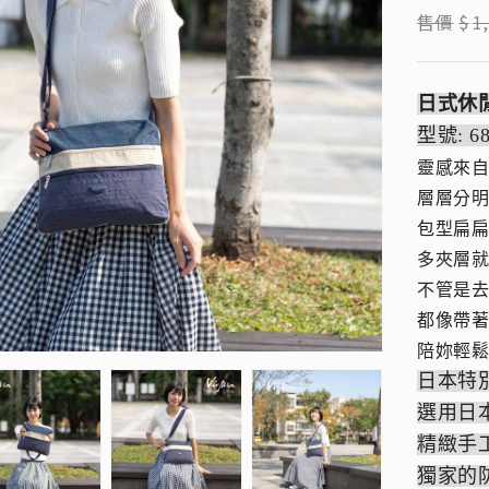
售價
$
1
日式休
型號: 
靈感來
層層分
包型扁
多夾層
不管是
都像帶
陪妳輕
日本特
選用日
精緻手
獨家的