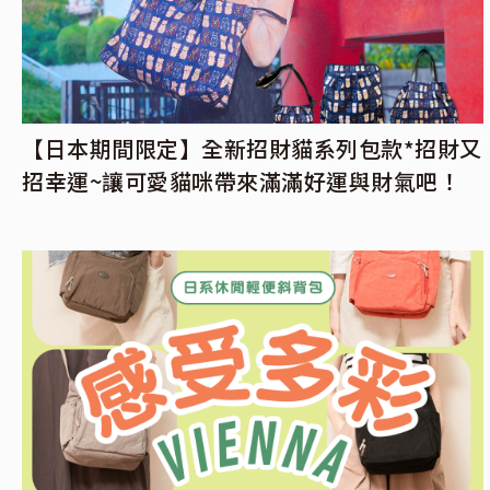
【日本期間限定】全新招財貓系列包款*招財又
招幸運~讓可愛貓咪帶來滿滿好運與財氣吧！