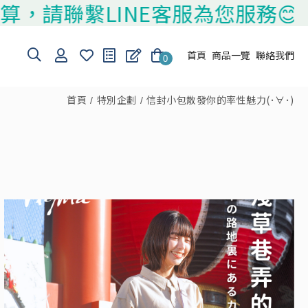
聯繫LINE客服為您服務😊
首頁
商品一覽
聯絡我們
0
首頁
特別企劃
信封小包散發你的率性魅力(･∀･)