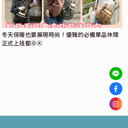
冬天保暖也要展現時尚！優雅的必備單品休閒
正式上班都ⓄⓀ