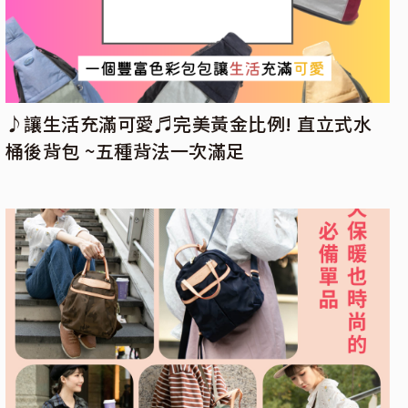
♪讓生活充滿可愛♬完美黃金比例! 直立式水
桶後背包 ~五種背法一次滿足