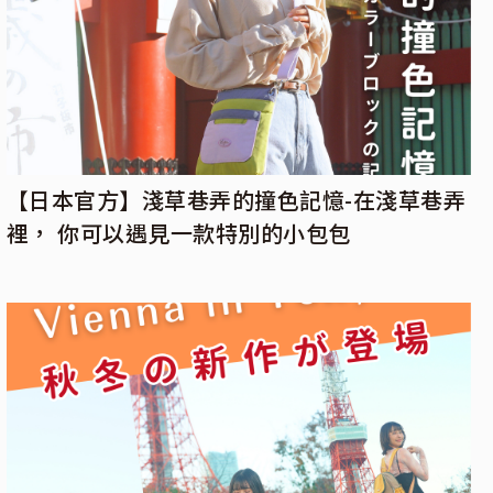
【日本官方】淺草巷弄的撞色記憶-在淺草巷弄
裡， 你可以遇見一款特別的小包包