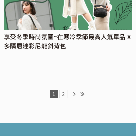
享受冬季時尚氛圍~在寒冷季節最高人氣單品 X
多隔層迷彩尼龍斜背包
1
2