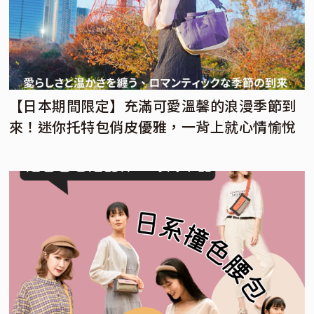
【日本期間限定】充滿可愛溫馨的浪漫季節到
來！迷你托特包俏皮優雅，一背上就心情愉悅