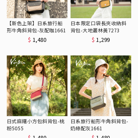
【新色上架】日系旅行船
日本限定口袋長夾收納斜
形牛角斜背包-灰配咖1661
背包-大地叢林黃7273
$
1,480
$
1,299
日式麻糬小方包斜背包-桃
日系旅行船形牛角斜背包-
粉5055
奶綠配灰1661
$
1,480
$
1,480