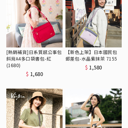
[熱銷補貨]日系質感公事包
【新色上架】日本國民包
斜背A4多口袋書包-紅
郵差包-水晶紫抹茶 7155
(1680)
$
1,580
$
1,680