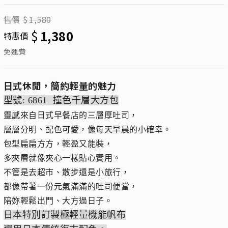
售價
$
1,580
$
1,380
特惠價
免運費
日式休閒，簡約輕量的魅力
型號: 6861 撞色千層大方包
靈感來自日式早餐店的三層厚吐司，
層層分明、配色可愛，像每天早晨的小確幸。
包型扁扁方方，輕盈又能裝，
多夾層就像夾心一樣貼心實用。
不管是去超市、散步還是小旅行，
都像帶著一份元氣滿滿的吐司便當，
陪妳輕鬆出門、大方過日子。
日本特別訂製極輕量機能帆布