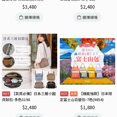
$
3,480
$
2,480
選擇規格
選擇規格
【氣質必備】日系三層小圓
【機能強款】日本限
貝殼包-多色3198
定富士山百變包-7色(9854)
$
2,480
$
1,880