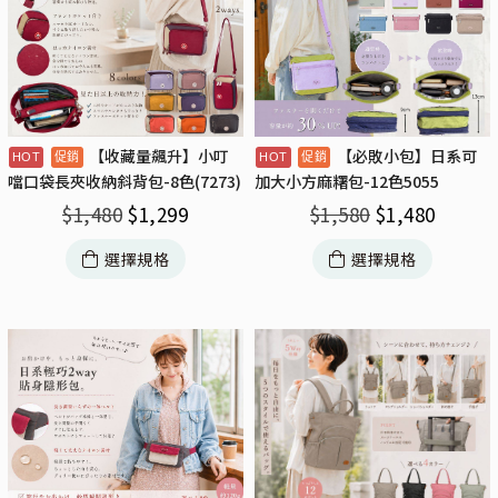
【收藏量飆升】小叮
【必敗小包】日系可
噹口袋長夾收納斜背包-8色(7273)
加大小方麻糬包-12色5055
$
1,480
$
1,299
$
1,580
$
1,480
選擇規格
選擇規格