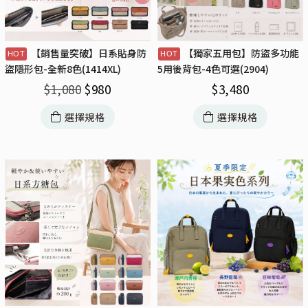
【銷售量突破】日系貼身防
【獨家五用包】防盜多功能
盜隱形包-全新8色(1414XL)
5用後背包-4色可選(2904)
$
1,080
$
980
$
3,480
選擇規格
選擇規格