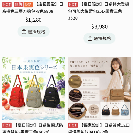
【店長最愛】日
【夏日限定】日系特大登機
預購
系撞色三層方糖包-8色6808
包可加大後背包25L-果實三色
3528
$
1,280
$
3,980
選擇規格
選擇規格
【夏日限定】日系後開式防
【獨家設計】日系質感12口
盜後背包-果實三色(6029)
袋情書包(2841A)-2色