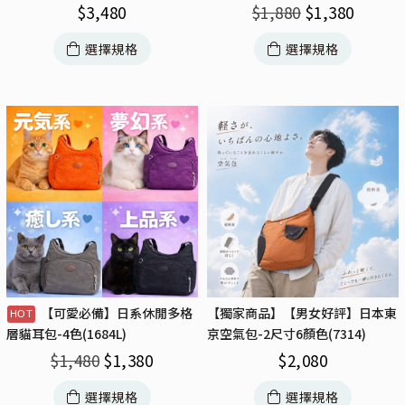
$
3,480
$
1,880
$
1,380
選擇規格
選擇規格
【可愛必備】日系休閒多格
【獨家商品】【男女好評】日本東
京空氣包-2尺寸6顏色(7314)
層貓耳包-4色(1684L)
$
2,080
$
1,480
$
1,380
選擇規格
選擇規格