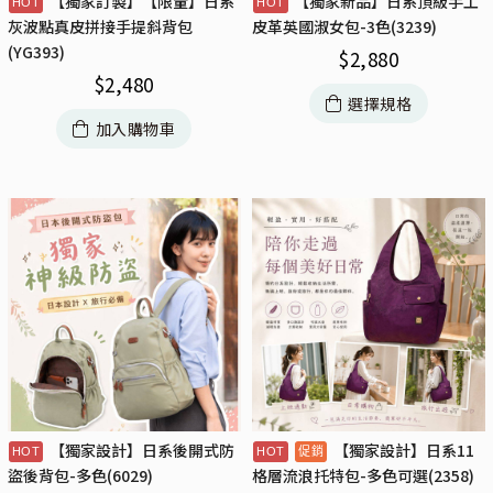
【獨家訂製】【限量】日系
【獨家新品】日系頂級手工
灰波點真皮拼接手提斜背包
皮革英國淑女包-3色(3239)
(YG393)
$
2,880
$
2,480
選擇規格
加入購物車
【獨家設計】日系後開式防
【獨家設計】日系11
盜後背包-多色(6029)
格層流浪托特包-多色可選(2358)