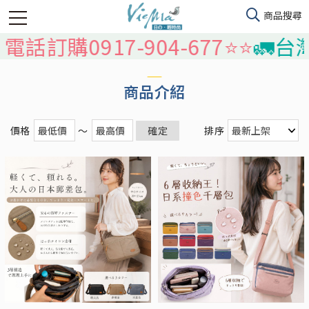
917-904-677⭐️⭐️
🚛台灣本島免
商品介紹
價格
～
確定
排序