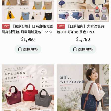
【獨家訂製】日系直桶防盜
【日系經典】大水滴後背
隨身斜背包-附零錢鑰匙包(3656)
包-10L可加大-多色1153
$
1,980
$
1,780
選擇規格
選擇規格