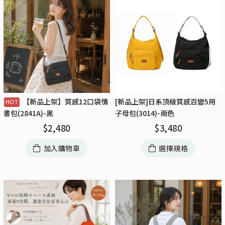
【新品上架】質感12口袋情
[新品上架]日系頂級質感百變5用
子母包(3014)-兩色
書包(2841A)-黑
$
3,480
$
2,480
選擇規格
加入購物車