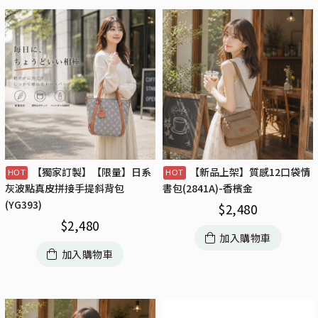
【獨家訂製】【限量】日系
【新品上架】質感12口袋情
灰波點真皮拼接手提斜背包
書包(2841A)-香檳金
(YG393)
$
2,480
$
2,480
加入購物車
加入購物車