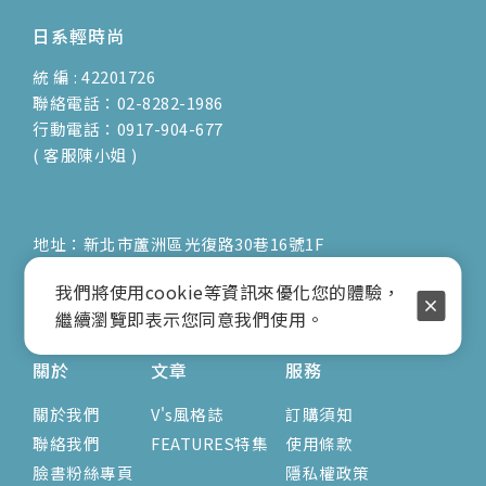
日系輕時尚
統 編 : 42201726
聯絡電話：02-8282-1986
行動電話：0917-904-677
( 客服陳小姐 )
地址：新北市蘆洲區光復路30巷16號1F
E-mail：vienna.twn@msa.hinet.net
我們將使用cookie等資訊來優化您的體驗，
營業時間：9:00am-17:00pm
繼續瀏覽即表示您同意我們使用。
( 公休日詳見臉書粉專置頂文 )
關於
文章
服務
關於我們
V's風格誌
訂購須知
聯絡我們
FEATURES特集
使用條款
臉書粉絲專頁
隱私權政策