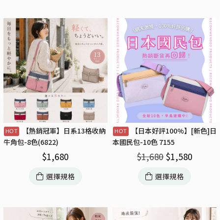
【熱銷冠軍】日系13格收納
【日本好評100%】[新色]日
牛角包-8色(6822)
本國民包-10色 7155
$
1,680
$
1,680
$
1,580
選擇規格
選擇規格