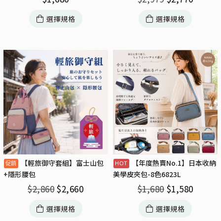
選擇規格
選擇規格
【輕旅御守套組】富士山包
【年度熱賣No.1】日本收納
+隱形腰包
美學皮夾包-8色6823L
$
2,860
$
2,660
$
1,680
$
1,580
選擇規格
選擇規格