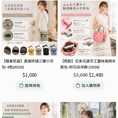
【隨身防盜】真皮拼接三層小方
【原創】日系花語手工蕾絲兩用水
包-4色(6020)
餃包-附花朵吊飾 (3926)
$
2,080
$
2,680
$
2,480
選擇規格
加入購物車