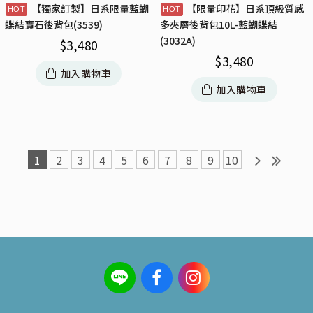
【獨家訂製】日系限量藍蝴
【限量印花】日系頂級質感
蝶結寶石後背包(3539)
多夾層後背包10L-藍蝴蝶結
(3032A)
$
3,480
$
3,480
加入購物車
加入購物車
1
2
3
4
5
6
7
8
9
10