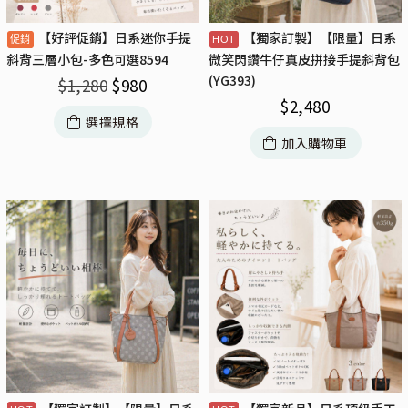
【好評促銷】日系迷你手提
【獨家訂製】【限量】日系
斜背三層小包-多色可選8594
微笑閃鑽牛仔真皮拼接手提斜背包
(YG393)
$
1,280
$
980
$
2,480
選擇規格
加入購物車