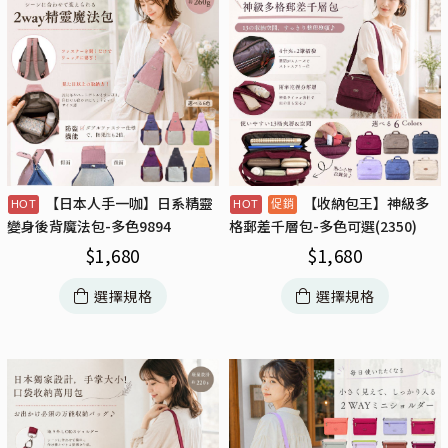
【日本人手一咖】日系精靈
【收納包王】神級多
變身後背魔法包-多色9894
格郵差千層包-多色可選(2350)
$
1,680
$
1,680
選擇規格
選擇規格