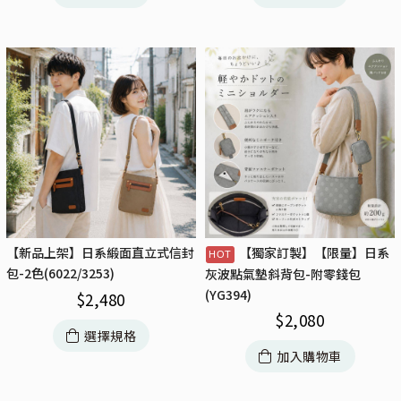
【新品上架】日系緞面直立式信封
【獨家訂製】【限量】日系
包-2色(6022/3253)
灰波點氣墊斜背包-附零錢包
(YG394)
$
2,480
$
2,080
選擇規格
加入購物車