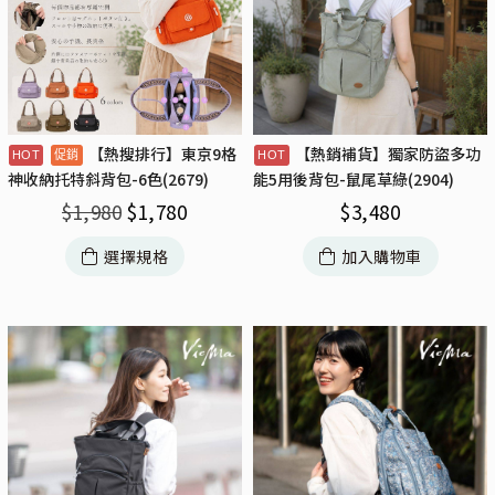
【熱搜排行】東京9格
【熱銷補貨】獨家防盜多功
神收納托特斜背包-6色(2679)
能5用後背包-鼠尾草綠(2904)
$
1,980
$
1,780
$
3,480
選擇規格
加入購物車