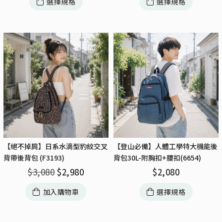
選擇規格
選擇規格
【絕不掉肩】日系水滴型豹紋交叉
【登山必備】人體工學特大機能後
背帶後背包 (F3193)
背包30L-附胸扣+腰扣(6654)
$
3,080
$
2,980
$
2,080
加入購物車
選擇規格