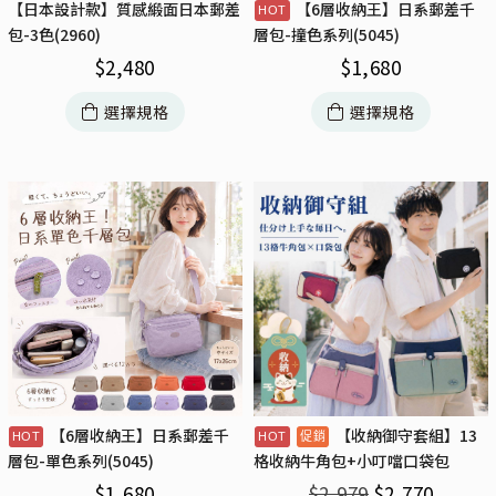
【日本設計款】質感緞面日本郵差
【6層收納王】日系郵差千
包-3色(2960)
層包-撞色系列(5045)
$
2,480
$
1,680
選擇規格
選擇規格
【6層收納王】日系郵差千
【收納御守套組】13
層包-單色系列(5045)
格收納牛角包+小叮噹口袋包
$
1,680
$
2,979
$
2,770