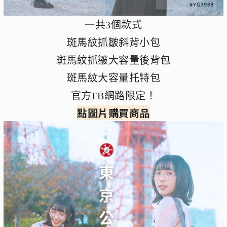
一共3個款式
斑馬紋抓皺斜背小包
斑馬紋抓皺大容量後背包
斑馬紋大容量托特包
官方FB網路限定！
點圖片購買商品