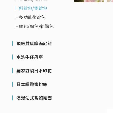
斜背包/側背包
多功能後背包
腰包/胸包/斜跨包
頂級質感緞面尼龍
水洗牛仔丹寧
獨家訂製日本印花
日本細緻蜜桃絲
浪漫法式香頌霧面