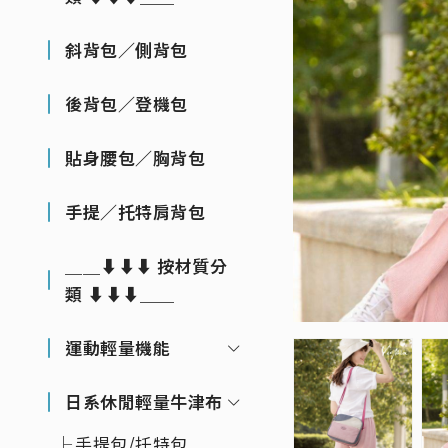
斜背包／側背包
後背包／登機包
貼身腰包／胸背包
手提／托特肩背包
＿＿⬇⬇⬇ 按材質分
類 ⬇⬇⬇＿＿
運動輕量機能
日系休閒輕量牛津布
手提包/托特包