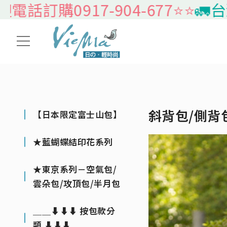
917-904-677⭐️⭐️
🚛台灣本島
斜背包/側背
【日本限定富士山包】
★藍蝴蝶結印花系列
★東京系列－空氣包/
雲朵包/攻頂包/半月包
＿＿⬇⬇⬇ 按包款分
類 ⬇⬇⬇＿＿