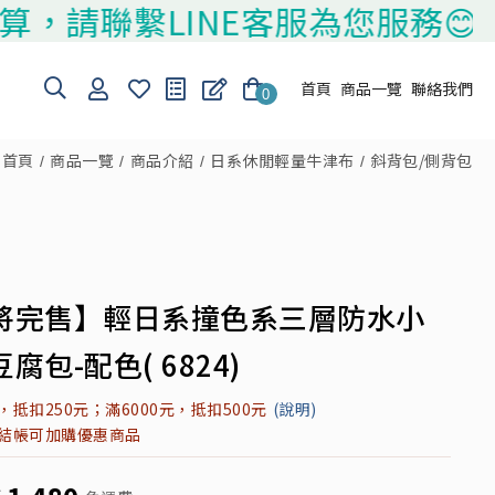
繫LINE客服為您服務😊
首頁
商品一覽
聯絡我們
0
首頁
商品一覽
商品介紹
日系休閒輕量牛津布
斜背包/側背包
將完售】輕日系撞色系三層防水小
腐包-配色( 6824)
元，抵扣250元；滿6000元，抵扣500元
(說明)
元結帳可加購優惠商品