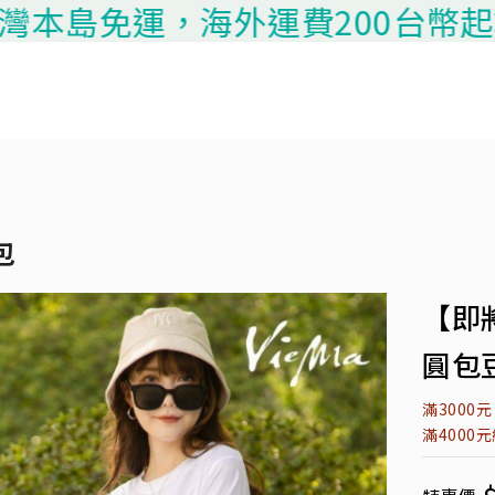
免運，海外運費200台幣起算，請聯
包
【即
圓包豆
滿3000
滿4000