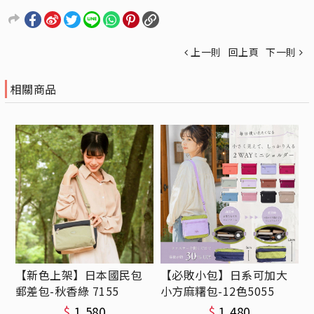
上一則
回上頁
下一則
相關商品
【新色上架】日本國民包
【必敗小包】日系可加大
郵差包-秋香綠 7155
小方麻糬包-12色5055
$
1,580
$
1,480