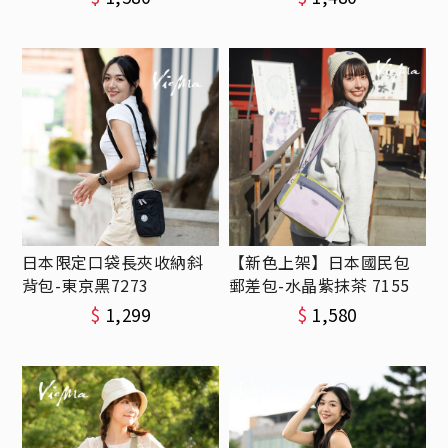
日本限定口袋長夾收納斜
【新色上架】日本國民包
背包-東京黑7273
郵差包-水晶紫抹茶 7155
$
1,299
$
1,580