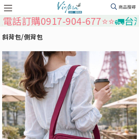
購0917-904-677⭐️⭐️
🚛台灣本島
斜背包/側背包