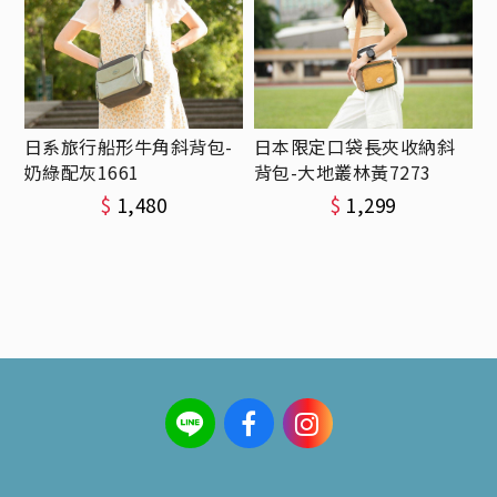
日系旅行船形牛角斜背包-
日本限定口袋長夾收納斜
奶綠配灰1661
背包-大地叢林黃7273
$
1,480
$
1,299