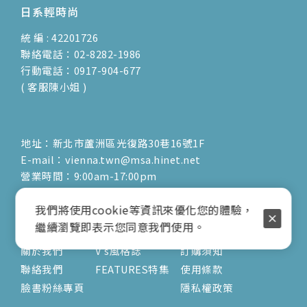
日系輕時尚
統 編 : 42201726
聯絡電話：02-8282-1986
行動電話：0917-904-677
( 客服陳小姐 )
地址：新北市蘆洲區光復路30巷16號1F
E-mail：vienna.twn@msa.hinet.net
營業時間：9:00am-17:00pm
( 公休日詳見臉書粉專置頂文 )
我們將使用cookie等資訊來優化您的體驗，
關於
文章
服務
繼續瀏覽即表示您同意我們使用。
關於我們
V's風格誌
訂購須知
聯絡我們
FEATURES特集
使用條款
臉書粉絲專頁
隱私權政策