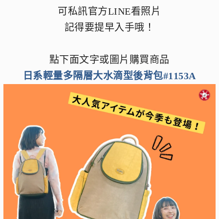
可私訊官方LINE看照片
記得要提早入手哦！
點下面文字或圖片購買商品
日系輕量多隔層大水滴型後背包#1153A