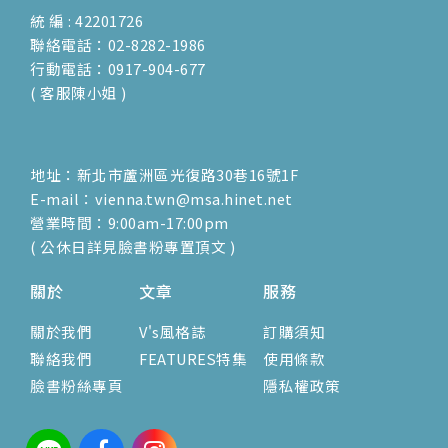
統 編 : 42201726
聯絡電話：02-8282-1986
行動電話：0917-904-677
( 客服陳小姐 )
地址：新北市蘆洲區光復路30巷16號1F
E-mail：vienna.twn@msa.hinet.net
營業時間：9:00am-17:00pm
( 公休日詳見臉書粉專置頂文 )
關於
文章
服務
關於我們
V's風格誌
訂購須知
聯絡我們
FEATURES特集
使用條款
臉書粉絲專頁
隱私權政策