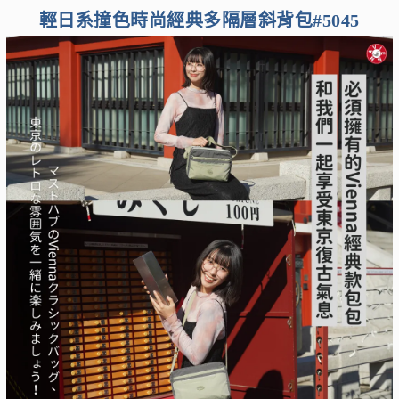
輕日系撞色時尚經典多隔層斜背包#5045