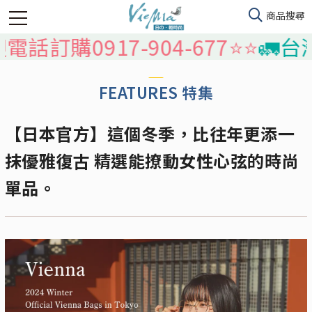
話訂購0917-904-677⭐️⭐️
🚛台灣
FEATURES 特集
【日本官方】這個冬季，比往年更添一
抹優雅復古 精選能撩動女性心弦的時尚
單品。