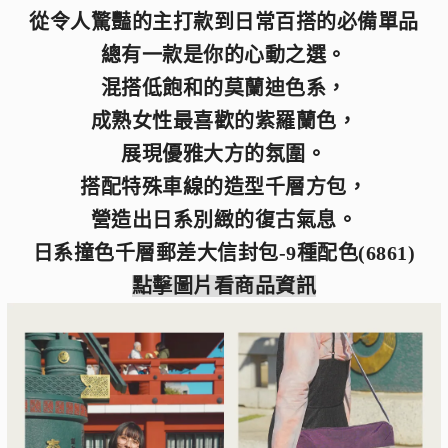
從令人驚豔的主打款到日常百搭的必備單品
總有一款是你的心動之選。
混搭低飽和的莫蘭迪色系，
成熟女性最喜歡的紫羅蘭色，
展現優雅大方的氛圍。
搭配特殊車線的造型千層方包，
營造出日系別緻的復古氣息。
日系撞色千層郵差大信封包-9種配色(6861)
點擊圖片看商品資訊