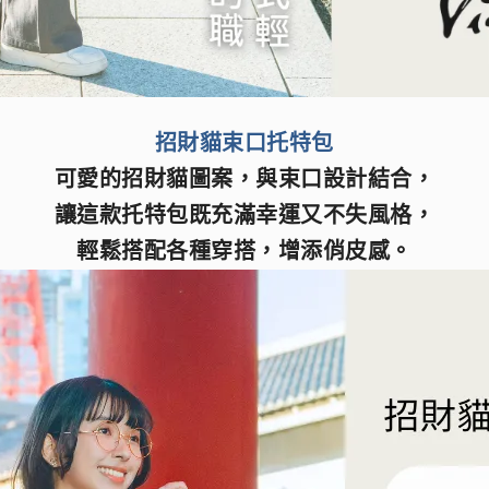
招財貓束口托特包
可愛的招財貓圖案，與束口設計結合，
讓這款托特包既充滿幸運又不失風格，
輕鬆搭配各種穿搭，增添俏皮感。