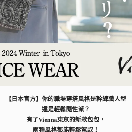
【日本官方】你的職場穿搭風格是幹練職人型
還是輕鬆隨性派？
有了Vienna東京的新款包包，
兩種風格都能輕鬆駕馭！