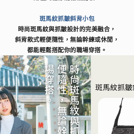
斑馬紋抓皺斜背小包
時尚斑馬紋與抓皺設計的完美融合，
斜背款式輕便隨性，無論幹練或休閒，
都能輕鬆搭配你的職場穿搭。