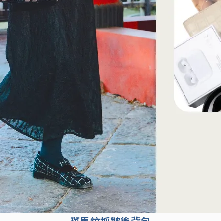
斑馬紋抓皺後背包