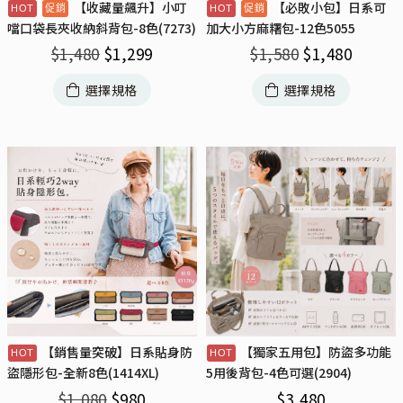
【收藏量飆升】小叮
【必敗小包】日系可
噹口袋長夾收納斜背包-8色(7273)
加大小方麻糬包-12色5055
$
1,480
$
1,299
$
1,580
$
1,480
選擇規格
選擇規格
【銷售量突破】日系貼身防
【獨家五用包】防盜多功能
盜隱形包-全新8色(1414XL)
5用後背包-4色可選(2904)
$
1,080
$
980
$
3,480