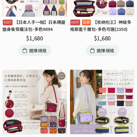
【日本人手一咖】日系精靈
【收納包王】神級多
變身後背魔法包-多色9894
格郵差千層包-多色可選(2350)
$
1,680
$
1,680
選擇規格
選擇規格