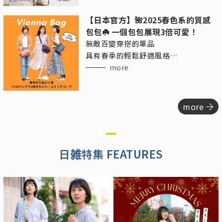
【日本官方】🌺2025春色系的質感
包包☘️ 一個包包展現3倍可愛！
無敵百變穿搭的單品
具有春季的輕鬆舒適風格
又帶點精緻的成熟休閒感
more
more
日雑特集 FEATURES