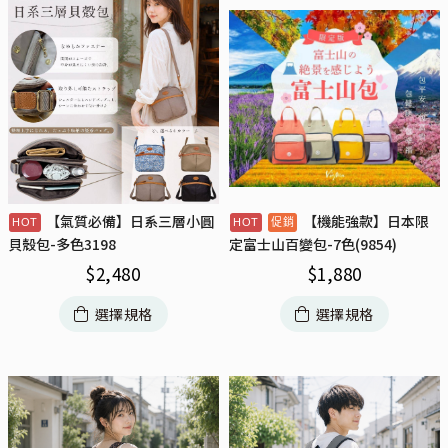
【氣質必備】日系三層小圓
【機能強款】日本限
貝殼包-多色3198
定富士山百變包-7色(9854)
$
2,480
$
1,880
選擇規格
選擇規格