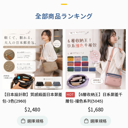
全部商品ランキング
【日本設計款】質感緞面日本郵差
【6層收納王】日系郵差千
包-3色(2960)
層包-撞色系列(5045)
$
2,480
$
1,680
選擇規格
選擇規格