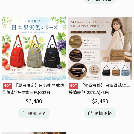
【夏日限定】日系後開式防
【獨家設計】日系質感12口
盜後背包-果實三色(6029)
袋情書包(2841A)-2色
$
3,480
$
2,480
選擇規格
選擇規格