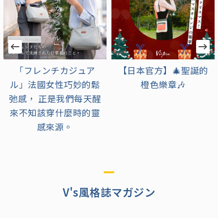
【日本官方】🎄聖誕的
【日本官方】充滿可愛
橙色樂章🎶
與溫馨的浪漫季節到
來！
V's風格誌マガジン