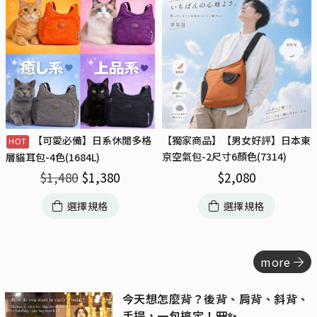
【可愛必備】日系休閒多格
【獨家商品】【男女好評】日本東
京空氣包-2尺寸6顏色(7314)
層貓耳包-4色(1684L)
$
2,080
$
1,480
$
1,380
選擇規格
選擇規格
more
今天想怎麼背？後背、肩背、斜背、
手提，一包搞定！🎒✨