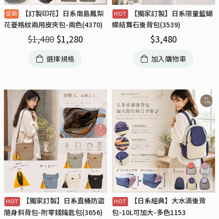
【訂製印花】日系南島鳳梨
【獨家訂製】日系限量藍蝴
花菱格紋兩用皮夾包-兩色(4370)
蝶結寶石後背包(3539)
$
1,480
$
1,280
$
3,480
選擇規格
加入購物車
【獨家訂製】日系直桶防盜
【日系經典】大水滴後背
隨身斜背包-附零錢鑰匙包(3656)
包-10L可加大-多色1153