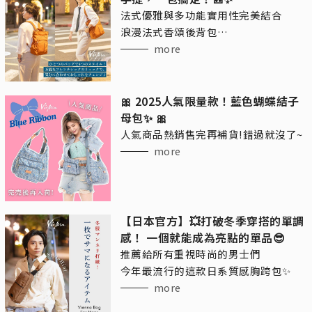
法式優雅與多功能實用性完美結合
浪漫法式香頌後背包
讓你的日常搭配更加自由！
more
🎀 2025人氣限量款！藍色蝴蝶結子
母包✨ 🎀
人氣商品熱銷售完再補貨!錯過就沒了~
more
【日本官方】💥打破冬季穿搭的單調
感！ 一個就能成為亮點的單品😎
推薦給所有重視時尚的男士們
今年最流行的這款日系質感胸跨包✨
more