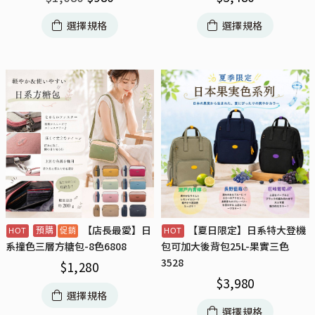
選擇規格
選擇規格
【店長最愛】日
【夏日限定】日系特大登機
預購
系撞色三層方糖包-8色6808
包可加大後背包25L-果實三色
3528
$
1,280
$
3,980
選擇規格
選擇規格