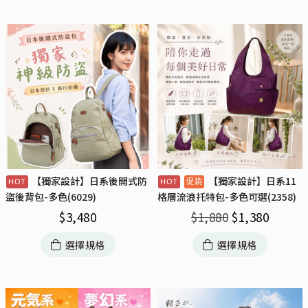
【獨家設計】日系後開式防
【獨家設計】日系11
盜後背包-多色(6029)
格層流浪托特包-多色可選(2358)
$
3,480
$
1,880
$
1,380
選擇規格
選擇規格