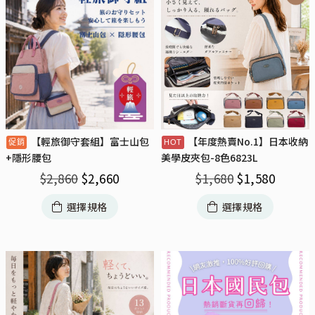
【輕旅御守套組】富士山包
【年度熱賣No.1】日本收納
+隱形腰包
美學皮夾包-8色6823L
$
2,860
$
2,660
$
1,680
$
1,580
選擇規格
選擇規格