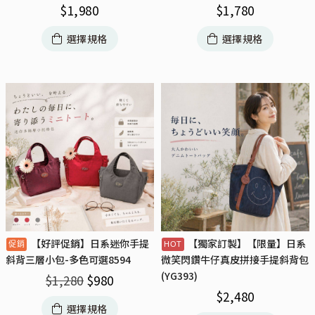
$
1,980
$
1,780
選擇規格
選擇規格
【好評促銷】日系迷你手提
【獨家訂製】【限量】日系
斜背三層小包-多色可選8594
微笑閃鑽牛仔真皮拼接手提斜背包
(YG393)
$
1,280
$
980
$
2,480
選擇規格