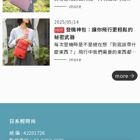
焦點。這位以廣告演員身份活躍的女
more
神，憑藉其出色的模特兒背景，為我們
帶來了不少精彩的時尚演繹。
2025/05/14
登機神包：讓你飛行更輕鬆的
秘密武器
每次登機時是不是總在想「到底該帶什
麼東西？」飛行中我們需要的東西都挺
多的，水瓶、手機、耳機、零食、護膚
more
品……結果登機包總是塞得亂七八糟。
今天來跟你們聊聊「登機隨身包」這個
more
神奇的小夥伴，讓你的飛行不再糾結，
輕鬆有序，還能讓你每次登機都優雅地
出發！
日系輕時尚
統 編 : 42201726