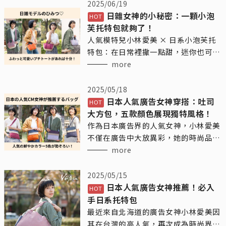
2025/06/19
日雜女神的小秘密：一顆小泡
芙托特包就夠了！
人氣模特兒小林愛美 × 日系小泡芙托
特包：在日常裡撒一點甜，迷你也可以
很有態度
more
2025/05/18
日本人氣廣告女神穿搭：吐司
大方包，五款顏色展現獨特風格！
作為日本廣告界的人氣女神，小林愛美
不僅在廣告中大放異彩，她的時尚品味
也引領了不少女性的潮流。近日，她背
more
的這款Vienna日系輕時尚品牌的吐司大
方包，這款包包不僅簡約大方，還兼具
2025/05/15
實用性，是她日常生活中的得力助手。
日本人氣廣告女神推薦！必入
手日系托特包
最近來自北海道的廣告女神小林愛美因
其在台灣的高人氣，再次成為時尚界的