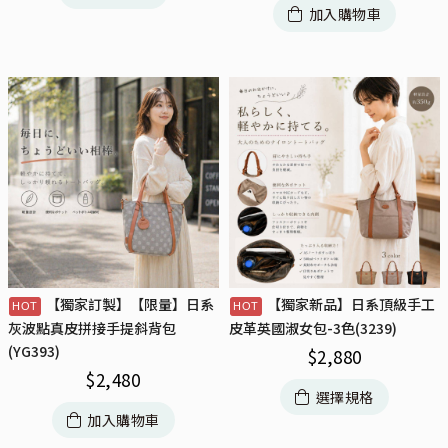
加入購物車
【獨家訂製】【限量】日系
【獨家新品】日系頂級手工
灰波點真皮拼接手提斜背包
皮革英國淑女包-3色(3239)
(YG393)
$
2,880
$
2,480
選擇規格
加入購物車