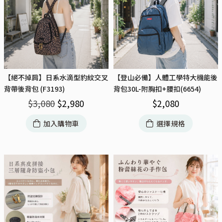
【絕不掉肩】日系水滴型豹紋交叉
【登山必備】人體工學特大機能後
背帶後背包 (F3193)
背包30L-附胸扣+腰扣(6654)
$
3,080
$
2,980
$
2,080
加入購物車
選擇規格