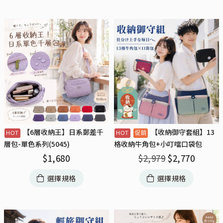
【6層收納王】日系郵差千
【收納御守套組】13
層包-單色系列(5045)
格收納牛角包+小叮噹口袋包
$
1,680
$
2,979
$
2,770
選擇規格
選擇規格