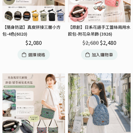
【隨身防盜】真皮拼接三層小方
【原創】日系花語手工蕾絲兩用水
包-4色(6020)
餃包-附花朵吊飾 (3926)
$
2,080
$
2,680
$
2,480
選擇規格
加入購物車