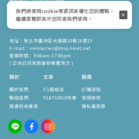
聯絡電話：02-8282-1986
行動電話：0917-904-677
我們將使用cookie等資訊來優化您的體驗，
( 客服陳小姐 )
繼續瀏覽即表示您同意我們使用。
地址：新北市蘆洲區光復路30巷16號1F
E-mail：vienna.twn@msa.hinet.net
營業時間：9:00am-17:00pm
( 公休日詳見臉書粉專置頂文 )
關於
文章
服務
關於我們
V's風格誌
訂購須知
聯絡我們
FEATURES特集
使用條款
臉書粉絲專頁
隱私權政策