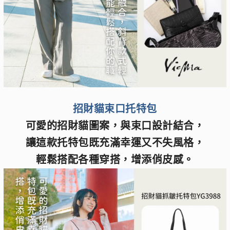
招財貓束口托特包
可愛的招財貓圖案，與束口設計結合，
讓這款托特包既充滿幸運又不失風格，
輕鬆搭配各種穿搭，增添俏皮感。