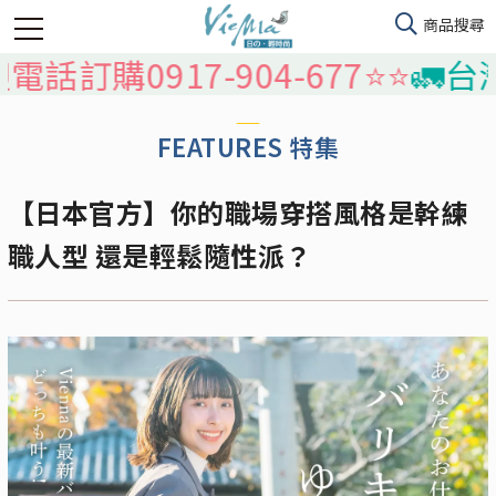
電話訂購0917-904-677⭐️⭐️
🚛台
FEATURES 特集
【日本官方】你的職場穿搭風格是幹練
職人型 還是輕鬆隨性派？