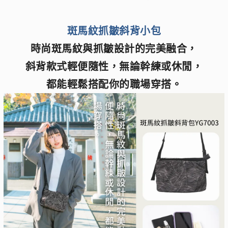
斑馬紋抓皺斜背小包
時尚斑馬紋與抓皺設計的完美融合，
斜背款式輕便隨性，無論幹練或休閒，
都能輕鬆搭配你的職場穿搭。