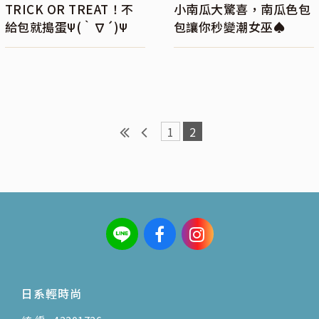
TRICK OR TREAT！不
小南瓜大驚喜，南瓜色包
給包就搗蛋Ψ(｀∇´)Ψ
包讓你秒變潮女巫♠
1
2
日系輕時尚