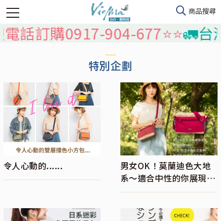
電話訂購0917-904-677⭐️⭐️
🚛台
特別企劃
令人心動的......
男女OK！莫蘭迪色大地
系～適合中性的你展現獨
特的魅力