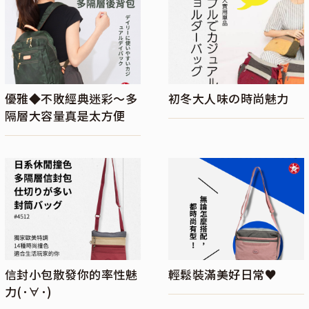
優雅◆不敗經典迷彩～多
初冬大人味の時尚魅力
隔層大容量真是太方便
信封小包散發你的率性魅
輕鬆裝滿美好日常♥
力(･∀･)