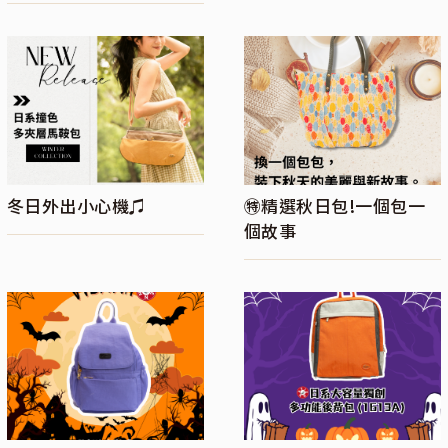
冬日外出小心機♫
㊕精選秋日包!一個包一
個故事