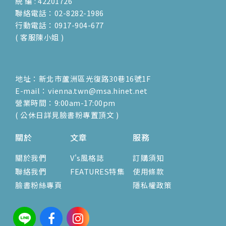
統 編 : 42201726
聯絡電話：02-8282-1986
行動電話：0917-904-677
( 客服陳小姐 )
地址：新北市蘆洲區光復路30巷16號1F
E-mail：vienna.twn@msa.hinet.net
營業時間：9:00am-17:00pm
( 公休日詳見臉書粉專置頂文 )
關於
文章
服務
關於我們
V's風格誌
訂購須知
聯絡我們
FEATURES特集
使用條款
臉書粉絲專頁
隱私權政策