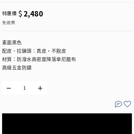
$
2,480
特惠價
免運費
素面黑色
配皮、拉鍊頭：真皮，不脫皮
材質：防潑水高密度降落傘尼龍布
高級五金防鏽