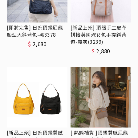
[即將完售] 日系頂級尼龍
[新品上架] 頂級手工皮革
船型大斜背包-黑3378
拼接英國淑女包手提斜背
包-霧灰(3239)
$
2,680
$
2,880
[新品上架] 日系頂級質感
[ 熱銷補貨 ]頂級質感尼龍