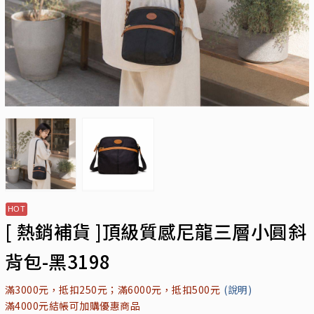
[ 熱銷補貨 ]頂級質感尼龍三層小圓斜
背包-黑3198
滿3000元，抵扣250元；滿6000元，抵扣500元
(說明)
滿4000元結帳可加購優惠商品