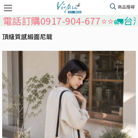
0917-904-677⭐️⭐️
🚛台灣本島
頂級質感緞面尼龍