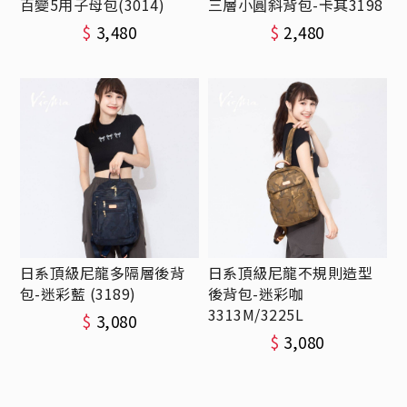
百變5用子母包(3014)
三層小圓斜背包-卡其3198
$
3,480
$
2,480
日系頂級尼龍多隔層後背
日系頂級尼龍不規則造型
包-迷彩藍 (3189)
後背包-迷彩咖
3313M/3225L
$
3,080
$
3,080