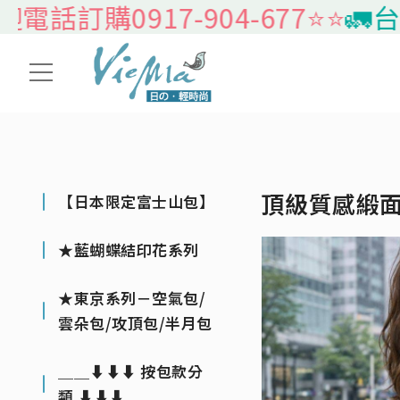
話訂購0917-904-677⭐️⭐️
🚛台灣
頂級質感緞
【日本限定富士山包】
★藍蝴蝶結印花系列
★東京系列－空氣包/
雲朵包/攻頂包/半月包
＿＿⬇⬇⬇ 按包款分
類 ⬇⬇⬇＿＿