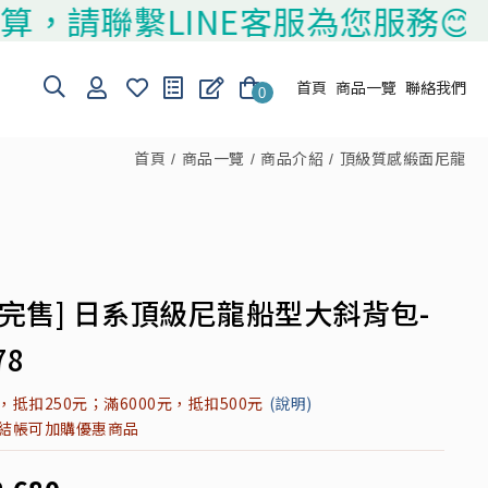
請聯繫LINE客服為您服務😊
首頁
商品一覽
聯絡我們
0
首頁
商品一覽
商品介紹
頂級質感緞面尼龍
將完售] 日系頂級尼龍船型大斜背包-
78
元，抵扣250元；滿6000元，抵扣500元
(說明)
元結帳可加購優惠商品