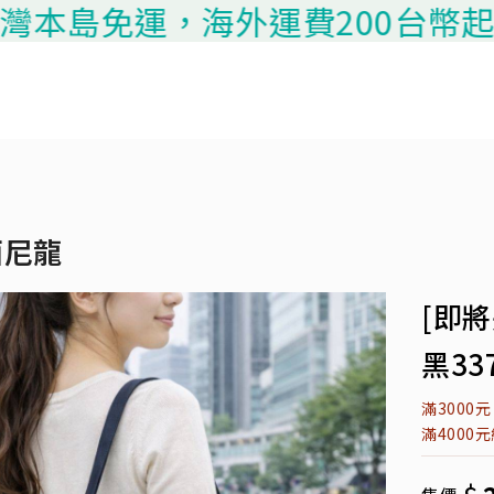
本島免運，海外運費200台幣起算，
面尼龍
[即
黑33
滿3000
滿4000