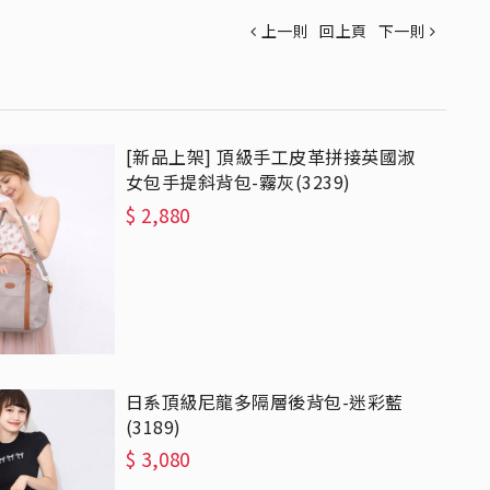
上一則
回上頁
下一則
[新品上架] 頂級手工皮革拼接英國淑
女包手提斜背包-霧灰(3239)
$
2,880
日系頂級尼龍多隔層後背包-迷彩藍
(3189)
$
3,080