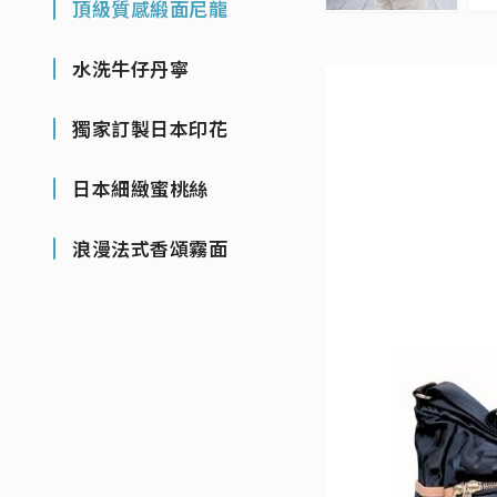
頂級質感緞面尼龍
水洗牛仔丹寧
獨家訂製日本印花
日本細緻蜜桃絲
浪漫法式香頌霧面