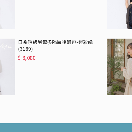
日系頂級尼龍多隔層後背包-迷彩綠
(3189)
$
3,080