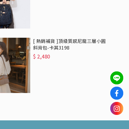
[ 熱銷補貨 ]頂級質感尼龍三層小圓
斜背包-卡其3198
$
2,480