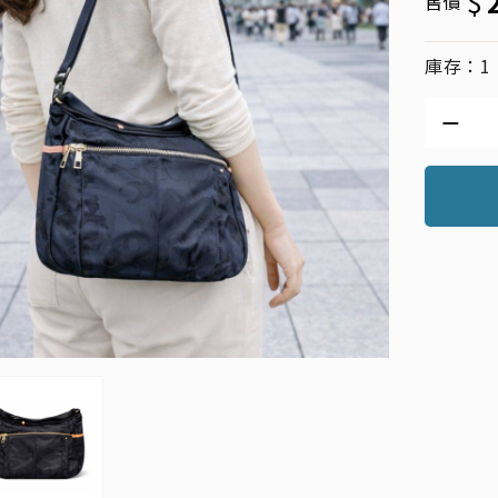
$
售價
庫存：1