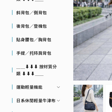
斜背包／側背包
後背包／登機包
貼身腰包／胸背包
手提／托特肩背包
＿＿⬇⬇⬇ 按材質分
類 ⬇⬇⬇＿＿
運動輕量機能
日系休閒輕量牛津布