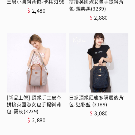
三層小圓斜背包-卡其3198
拼接英國淑女包手提斜背
包-經典黑(3239)
$
2,480
$
2,880
[新品上架] 頂級手工皮革
日系頂級尼龍多隔層後背
拼接英國淑女包手提斜背
包-迷彩藍 (3189)
包-霧灰(3239)
$
3,080
$
2,880