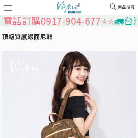
0917-904-677⭐️⭐️
🚛台灣本島
頂級質感緞面尼龍