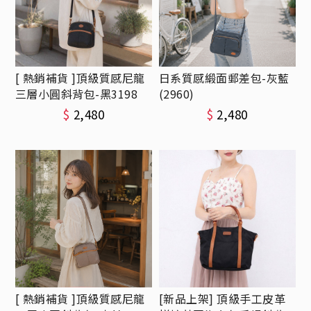
[ 熱銷補貨 ]頂級質感尼龍
日系質感緞面郵差包-灰藍
三層小圓斜背包-黑3198
(2960)
$
2,480
$
2,480
[ 熱銷補貨 ]頂級質感尼龍
[新品上架] 頂級手工皮革