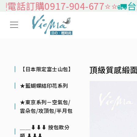
訂購0917-904-677⭐️⭐️
🚛台灣
頂級質感緞
【日本限定富士山包】
★藍蝴蝶結印花系列
★東京系列－空氣包/
雲朵包/攻頂包/半月包
＿＿⬇⬇⬇ 按包款分
類 ⬇⬇⬇＿＿