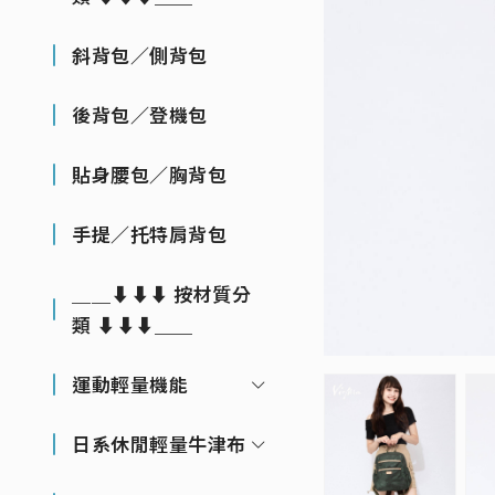
斜背包／側背包
後背包／登機包
貼身腰包／胸背包
手提／托特肩背包
＿＿⬇⬇⬇ 按材質分
類 ⬇⬇⬇＿＿
運動輕量機能
日系休閒輕量牛津布