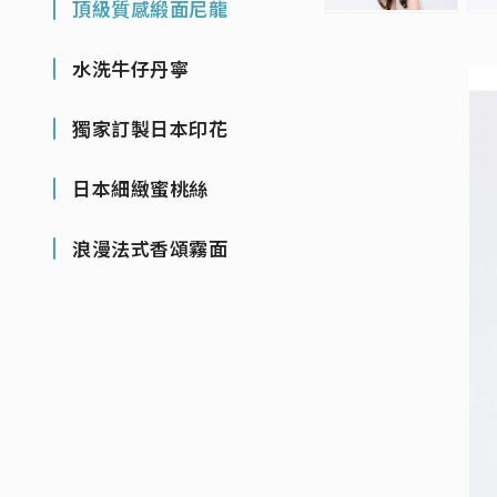
頂級質感緞面尼龍
水洗牛仔丹寧
獨家訂製日本印花
日本細緻蜜桃絲
浪漫法式香頌霧面