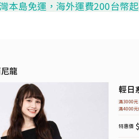
本島免運，海外運費200台幣起算，請
面尼龍
輕日系
滿3000
滿4000
特惠價