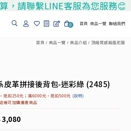
聯繫LINE客服為您服務😊
首頁
商品一覽
聯絡我們
0
首頁
商品一覽
商品介紹
頂級質感緞面尼龍
皮革拼接後背包-迷彩綠 (2485)
元，抵扣250元；滿6000元，抵扣500元
(說明)
元結帳可加購優惠商品
$
3,080