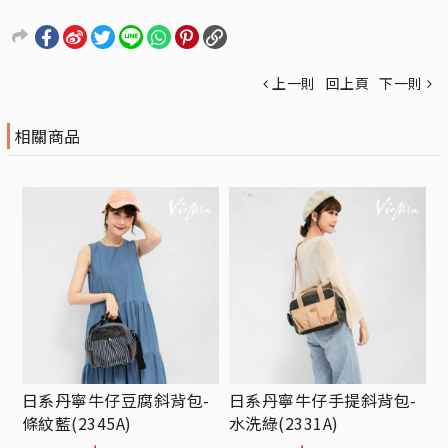
上一則
回上頁
下一則
相關商品
日系丹寧牛仔豆腐斜背包-
日系丹寧牛仔手提斜背包-
條紋藍(2345A)
水洗綠(2331A)