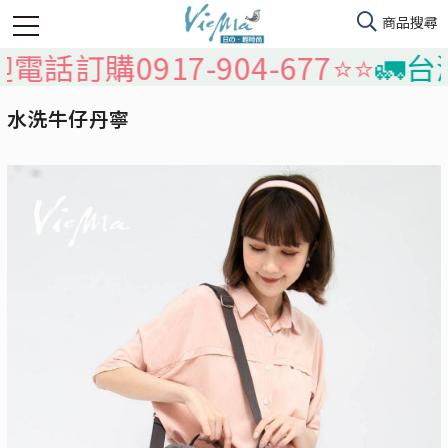
訂購0917-904-677⭐️⭐️
🚛台灣本
水洗牛仔丹寧