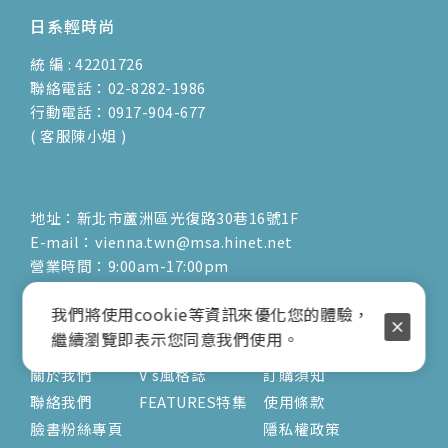
日系輕時尚
統 編 : 42201726
聯絡電話：02-8282-1986
行動電話：0917-904-677
( 客服陳小姐 )
地址：新北市蘆洲區光復路30巷16號1F
E-mail：vienna.twn@msa.hinet.net
營業時間：9:00am-17:00pm
( 公休日詳見臉書粉專置頂文 )
我們將使用cookie等資訊來優化您的體驗，
關於
文章
服務
繼續瀏覽即表示您同意我們使用。
關於我們
V's風格誌
訂購須知
聯絡我們
FEATURES特集
使用條款
臉書粉絲專頁
隱私權政策