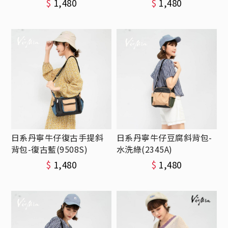
$
1,480
$
1,480
日系丹寧牛仔復古手提斜
日系丹寧牛仔豆腐斜背包-
背包-復古藍(9508S)
水洗綠(2345A)
$
1,480
$
1,480