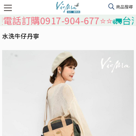
購0917-904-677⭐️⭐️
🚛台灣本
水洗牛仔丹寧