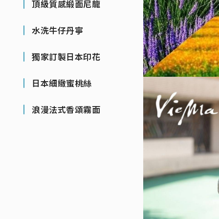
頂級質感緞面尼龍
水洗牛仔丹寧
獨家訂製日本印花
日本細緻蜜桃絲
浪漫法式香頌霧面