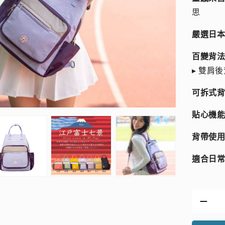
思
嚴選日
百變背法
▸ 雙肩
可拆式
貼心機
背帶使
適合日