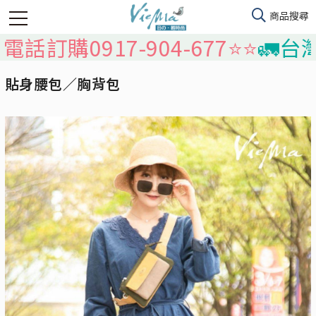
904-677⭐️⭐️
🚛台灣本島免運，
貼身腰包／胸背包