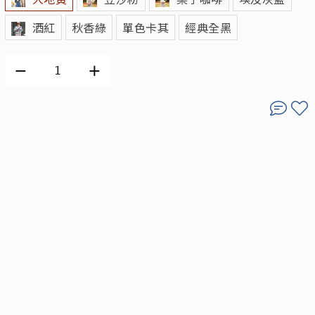
酒紅
秋香綠
單色卡其
經典全黑