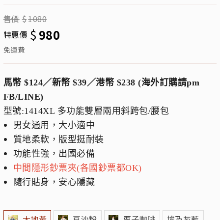
售價
$
1080
$
980
特惠價
免運費
馬幣 $124／新幣 $39／港幣 $238 (海外訂購請pm
FB/LINE)
型號:1414XL 多功能雙層兩用斜跨包/腰包
男女通用，大小適中
質地柔軟，版型挺耐裝
功能性強，出國必備
中間隱形鈔票夾(各國鈔票都OK)
隨行貼身，安心隱藏
大地黃
豆沙粉
栗子咖啡
埃及灰藍