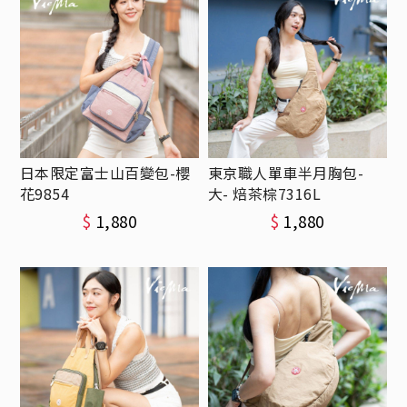
日本限定富士山百變包-櫻
東京職人單車半月胸包-
花9854
大- 焙茶棕7316L
$
1,880
$
1,880