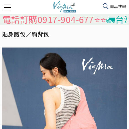
購0917-904-677⭐️⭐️
🚛台灣本島
貼身腰包／胸背包