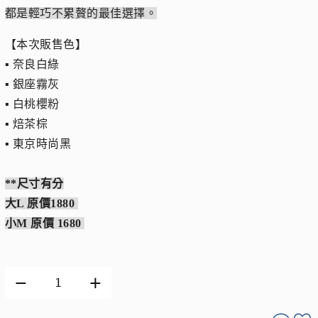
都是輕巧不累贅的最佳選擇。
【本次販售色】
▪︎ 奈良白綠
▪︎ 銀座霧灰
▪︎ 白桃櫻粉
▪︎ 焙茶棕
▪︎ 東京時尚黑
**尺寸有分
大L 原價1880
小M 原價 1680