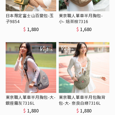
日本限定富士山百變包-玉
東京職人單車半月胸包-
子9854
小- 焙茶棕7316
$
1,880
$
1,680
東京職人單車半月胸包-大-
東京職人單車半月包胸背
銀座霧灰7316L
包-大- 奈良白綠7316L
$
1,880
$
1,880