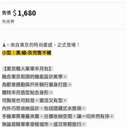
$
1,680
售價
免運費
🗼✨來自東京的時尚靈感，正式登場！
小型：黑/綠/灰完售不補
【東京職人單車半月包】
融合東京街頭的機能設計美學，
為都會通勤與戶外騎行量身打造。
獨特半月造型貼合身形，
可胸背也可斜背，靈活又有型。
內外巧思收納設計，包括隱藏式水壺袋、
手機車票專屬夾層、分層收納空間，讓一切井然有序。
無論是騎單車穿梭城市，或日常輕旅行，