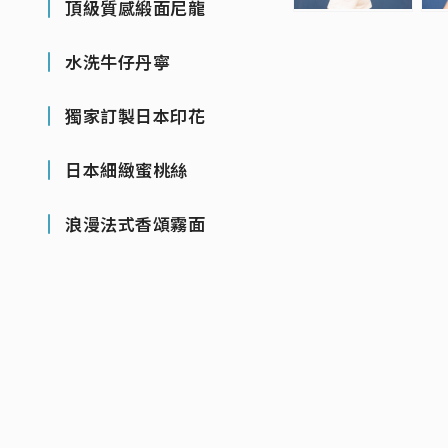
頂級質感緞面尼龍
水洗牛仔丹寧
獨家訂製日本印花
日本細緻蜜桃絲
浪漫法式香頌霧面