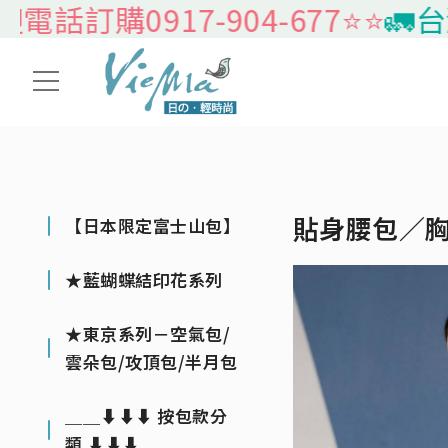
訂購0917-904-677⭐️⭐️
🚛台灣本
貼身腰包／
【日本限定富士山包】
★藍蝴蝶結印花系列
★東京系列－空氣包/
雲朵包/攻頂包/半月包
＿＿⬇⬇⬇ 按包款分
類 ⬇⬇⬇＿＿