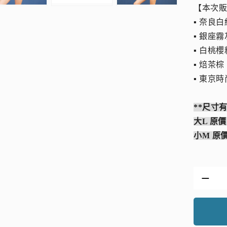
【本次
▪︎ 奈良
▪︎ 銀座
▪︎ 白桃
▪︎ 焙茶棕
▪︎ 東京
**尺寸
大L 原價
小M 原價