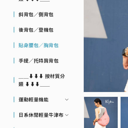
斜背包／側背包
後背包／登機包
貼身腰包／胸背包
手提／托特肩背包
＿＿⬇⬇⬇ 按材質分
類 ⬇⬇⬇＿＿
運動輕量機能
日系休閒輕量牛津布