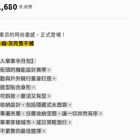
1,680
免運費
自東京的時尚靈感，正式登場！
/綠/灰完售不補
職人單車半月包】
京街頭的機能設計美學，
通勤與戶外騎行量身打造。
月造型貼合身形，
也可斜背，靈活又有型。
思收納設計，包括隱藏式水壺袋、
票專屬夾層、分層收納空間，讓一切井然有序。
騎單車穿梭城市，或日常輕旅行，
巧不累贅的最佳選擇。