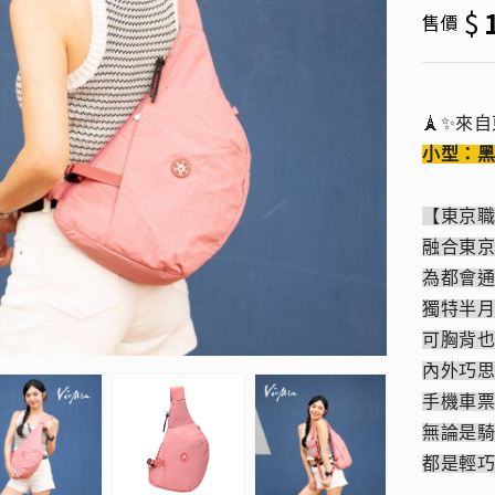
$
售價
🗼✨來
小型：黑
【東京
融合東
為都會
獨特半
可胸背
內外巧
手機車
無論是
都是輕