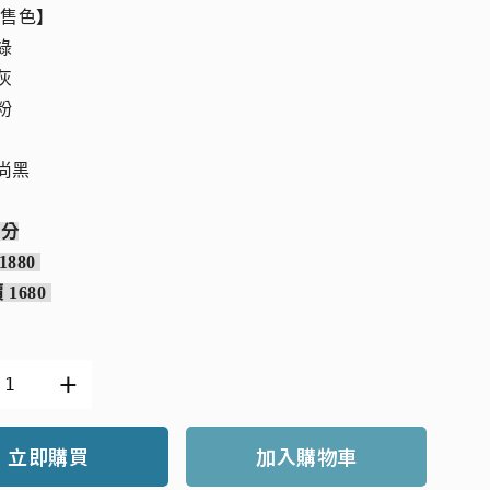
販售色】
白綠
霧灰
櫻粉
時尚黑
有分
1880
 1680
立即購買
加入購物車