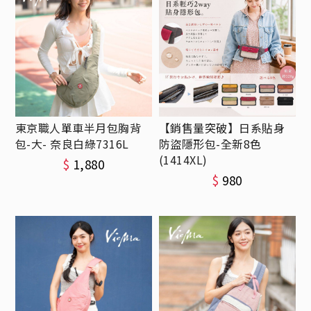
東京職人單車半月包胸背
【銷售量突破】日系貼身
包-大- 奈良白綠7316L
防盜隱形包-全新8色
(1414XL)
$
1,880
$
980