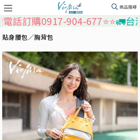
917-904-677⭐️⭐️
🚛台灣本島免
貼身腰包／胸背包