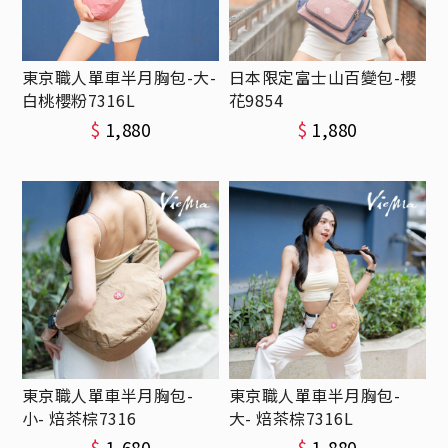
東京職人單車半月胸包-大-
日本限定富士山百變包-櫻
白桃櫻粉7316L
花9854
$
1,880
$
1,880
東京職人單車半月胸包-
東京職人單車半月胸包-
小- 焙茶棕7316
大- 焙茶棕7316L
$
1,680
$
1,880