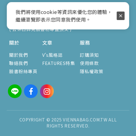
地址：新北市蘆洲區光復路30巷16號1F
我們將使用cookie等資訊來優化您的體驗，
E-mail：vienna.twn@msa.hinet.net
繼續瀏覽即表示您同意我們使用。
營業時間：9:00am-17:00pm
( 公休日詳見臉書粉專置頂文 )
關於
文章
服務
關於我們
V's風格誌
訂購須知
聯絡我們
FEATURES特集
使用條款
臉書粉絲專頁
隱私權政策
COPYRIGHT © 2025 VIENNABAG.COM.TW ALL
RIGHTS RESERVED.