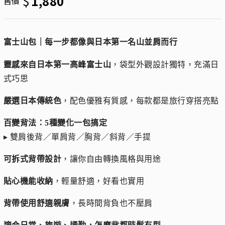
$
1,880
售價
富士山包｜每一步都像與日本第一名山並肩而行
靈感來自日本第一高峰富士山
，袋型外觀設計獨特，充滿日
式巧思
嚴選日本傳統色
，配色優雅有質感，每款都是旅行穿搭亮點
百變背法：5種變化一包搞定
▸ 雙肩後背／單肩背／胸背／斜背／手提
可拆式背帶設計
，讓你自由轉換風格與用途
貼心機能收納
，輕量舒適，好看也實用
背帶使用舒適親膚
，長時間背負也不壓肩