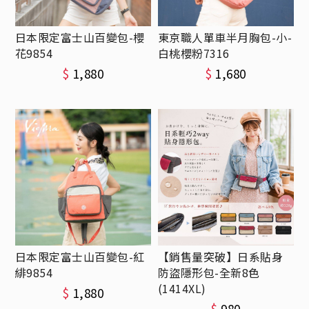
日本限定富士山百變包-櫻
東京職人單車半月胸包-小-
花9854
白桃櫻粉7316
$
1,880
$
1,680
日本限定富士山百變包-紅
【銷售量突破】日系貼身
緋9854
防盜隱形包-全新8色
(1414XL)
$
1,880
$
980