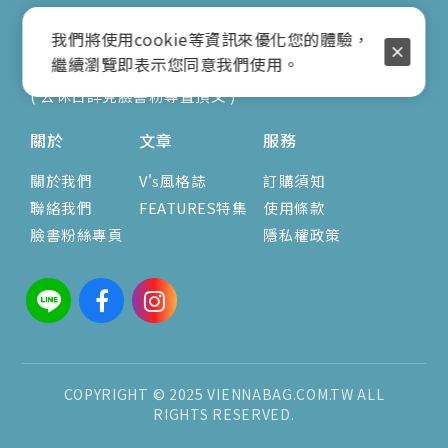
地址：新北市蘆洲區光復路30巷16號1F
我們將使用cookie等資訊來優化您的體驗，
E-mail：vienna.twn@msa.hinet.net
繼續瀏覽即表示您同意我們使用。
營業時間：9:00am-17:00pm
( 公休日詳見臉書粉專置頂文 )
關於
文章
服務
關於我們
V's風格誌
訂購須知
聯絡我們
FEATURES特集
使用條款
臉書粉絲專頁
隱私權政策
COPYRIGHT © 2025 VIENNABAG.COM.TW ALL
RIGHTS RESERVED.