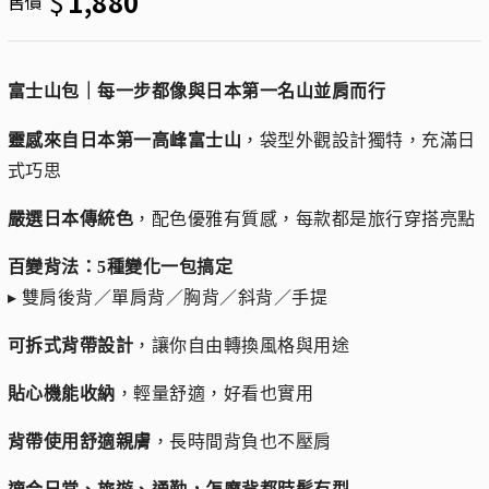
$
1,880
售價
富士山包｜每一步都像與日本第一名山並肩而行
靈感來自日本第一高峰富士山
，袋型外觀設計獨特，充滿日
式巧思
嚴選日本傳統色
，配色優雅有質感，每款都是旅行穿搭亮點
百變背法：5種變化一包搞定
▸ 雙肩後背／單肩背／胸背／斜背／手提
可拆式背帶設計
，讓你自由轉換風格與用途
貼心機能收納
，輕量舒適，好看也實用
背帶使用舒適親膚
，長時間背負也不壓肩