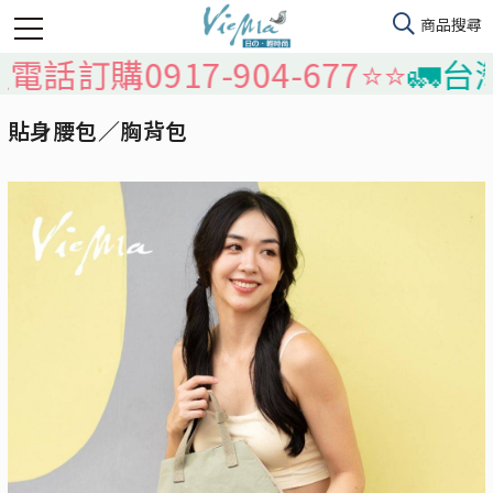
917-904-677⭐️⭐️
🚛台灣本島免
貼身腰包／胸背包