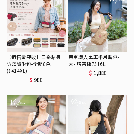
【銷售量突破】日系貼身
東京職人單車半月胸包-
防盜隱形包-全新8色
大- 焙茶棕7316L
(1414XL)
$
1,880
$
980