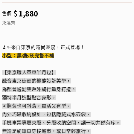
$
1,880
售價
免運費
🗼✨來自東京的時尚靈感，正式登場！
小型：黑/綠/灰完售不補
【東京職人單車半月包】
融合東京街頭的機能設計美學，
為都會通勤與戶外騎行量身打造。
獨特半月造型貼合身形，
可胸背也可斜背，靈活又有型。
內外巧思收納設計，包括隱藏式水壺袋、
手機車票專屬夾層、分層收納空間，讓一切井然有序。
無論是騎單車穿梭城市，或日常輕旅行，