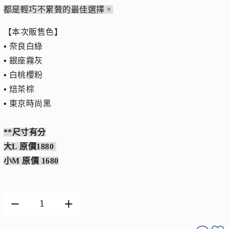
都是輕巧不累贅的最佳選擇。
【本次販售色】
▪︎ 奈良白綠
▪︎ 銀座霧灰
▪︎ 白桃櫻粉
▪︎ 焙茶棕
▪︎ 東京時尚黑
**尺寸有分
大L 原價1880
小M 原價 1680