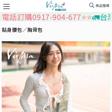
購0917-904-677⭐️⭐️
🚛台灣本島
貼身腰包／胸背包