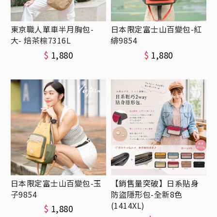
東京職人單車半月胸包-
日本限定富士山百變包-紅
大- 焙茶棕7316L
緋9854
$
1,880
$
1,880
日本限定富士山百變包-玉
【銷售量突破】日系貼身
子9854
防盜隱形包-全新8色
(1414XL)
$
1,880