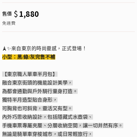
$
1,880
售價
免運費
🗼✨來自東京的時尚靈感，正式登場！
小型：黑/綠/灰完售不補
【東京職人單車半月包】
融合東京街頭的機能設計美學，
為都會通勤與戶外騎行量身打造。
獨特半月造型貼合身形，
可胸背也可斜背，靈活又有型。
內外巧思收納設計，包括隱藏式水壺袋、
手機車票專屬夾層、分層收納空間，讓一切井然有序。
無論是騎單車穿梭城市，或日常輕旅行，