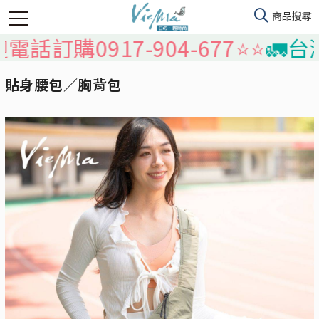
購0917-904-677⭐️⭐️
🚛台灣本
貼身腰包／胸背包