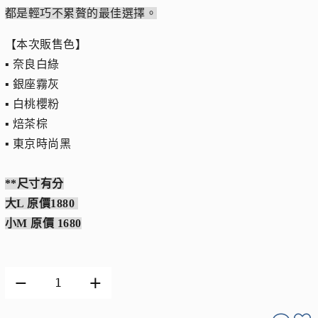
都是輕巧不累贅的最佳選擇。
【本次販售色】
▪︎ 奈良白綠
▪︎ 銀座霧灰
▪︎ 白桃櫻粉
▪︎ 焙茶棕
▪︎ 東京時尚黑
**尺寸有分
大L 原價1880
小M 原價 1680