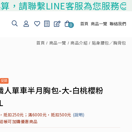
聯繫LINE客服為您服務😊
首頁
商品一覽
聯絡我們
0
首頁
商品一覽
商品介紹
貼身腰包／胸背包
職人單車半月胸包-大-白桃櫻粉
L
元，抵扣250元；滿6000元，抵扣500元
(說明)
元結帳可加購優惠商品