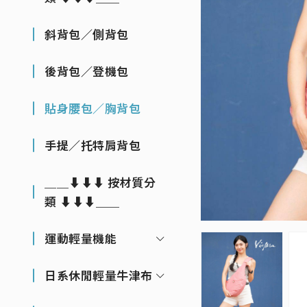
斜背包／側背包
後背包／登機包
貼身腰包／胸背包
手提／托特肩背包
＿＿⬇⬇⬇ 按材質分
類 ⬇⬇⬇＿＿
運動輕量機能
日系休閒輕量牛津布