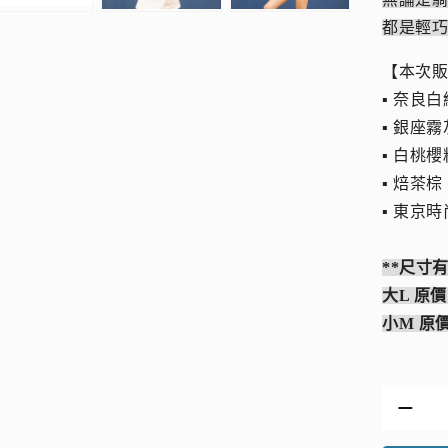
都是輕
【本次
▪︎ 奈良
▪︎ 銀座
▪︎ 白桃
▪︎ 焙茶棕
▪︎ 東京
**尺寸
大L 原價
小M 原價