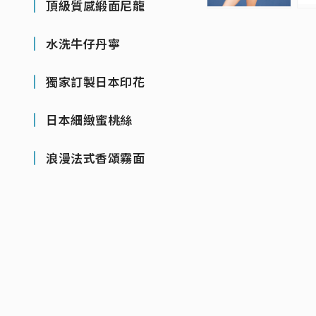
頂級質感緞面尼龍
水洗牛仔丹寧
獨家訂製日本印花
日本細緻蜜桃絲
浪漫法式香頌霧面