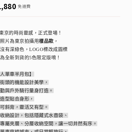
1,880
免運費
自東京的時尚靈感，正式登場！
品照片為東京拍攝用
樣品款
，
沒有深綠色，LOGO標改成圓標
為全新到貨的5色限定版唷！
職人單車半月包】
京街頭的機能設計美學，
通勤與戶外騎行量身打造。
月造型貼合身形，
也可斜背，靈活又有型。
思收納設計，包括隱藏式水壺袋、
票專屬夾層、分層收納空間，讓一切井然有序。
騎單車穿梭城市，或日常輕旅行，