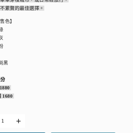
巧不累贅的最佳選擇。
販售色】
白綠
霧灰
櫻粉
時尚黑
有分
1880
 1680