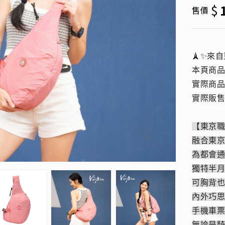
$
售價
🗼✨來
本頁商
實際商品
實際販售
【東京
融合東
為都會
獨特半
可胸背
內外巧
手機車
無論是