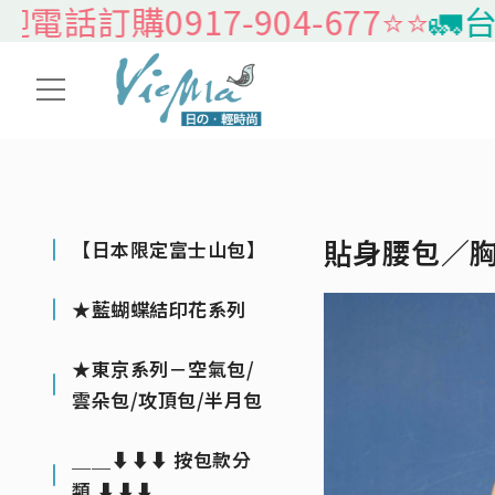
訂購0917-904-677⭐️⭐️
🚛台灣
貼身腰包／
【日本限定富士山包】
★藍蝴蝶結印花系列
★東京系列－空氣包/
雲朵包/攻頂包/半月包
＿＿⬇⬇⬇ 按包款分
類 ⬇⬇⬇＿＿