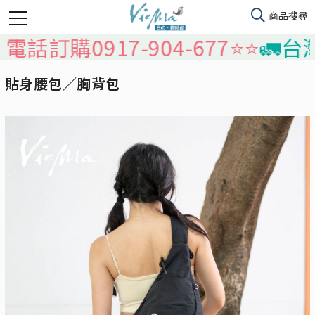
購0917-904-677⭐️⭐️
🚛台灣本
貼身腰包／胸背包