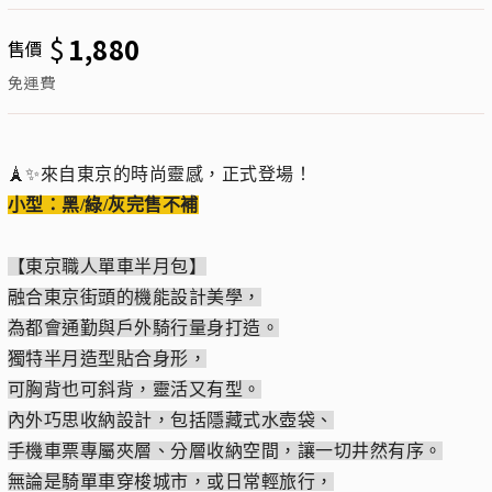
$
1,880
售價
免運費
🗼✨來自東京的時尚靈感，正式登場！
小型：黑/綠/灰完售不補
【東京職人單車半月包】
融合東京街頭的機能設計美學，
為都會通勤與戶外騎行量身打造。
獨特半月造型貼合身形，
可胸背也可斜背，靈活又有型。
內外巧思收納設計，包括隱藏式水壺袋、
手機車票專屬夾層、分層收納空間，讓一切井然有序。
無論是騎單車穿梭城市，或日常輕旅行，