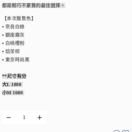
都是輕巧不累贅的最佳選擇。
【本次販售色】
▪︎ 奈良白綠
▪︎ 銀座霧灰
▪︎ 白桃櫻粉
▪︎ 焙茶棕
▪︎ 東京時尚黑
**尺寸有分
大L 1880
小M 1680