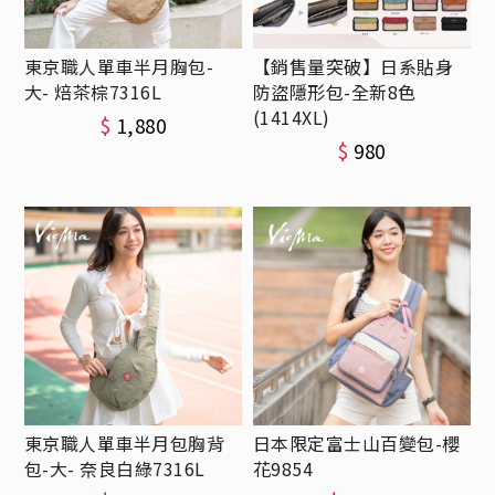
東京職人單車半月胸包-
【銷售量突破】日系貼身
大- 焙茶棕7316L
防盜隱形包-全新8色
(1414XL)
$
1,880
$
980
東京職人單車半月包胸背
日本限定富士山百變包-櫻
包-大- 奈良白綠7316L
花9854