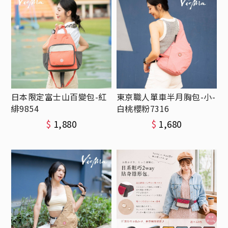
日本限定富士山百變包-紅
東京職人單車半月胸包-小-
緋9854
白桃櫻粉7316
$
1,880
$
1,680