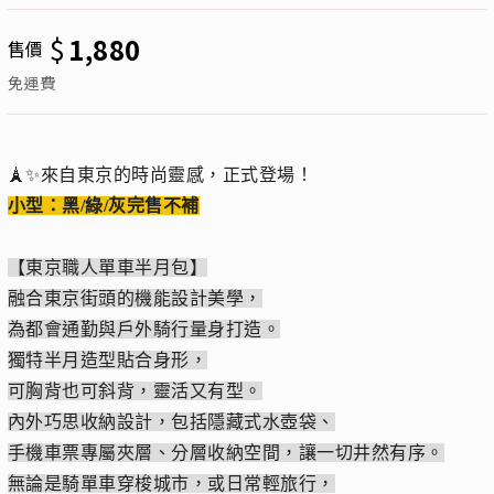
$
1,880
售價
免運費
🗼✨來自東京的時尚靈感，正式登場！
小型：黑/綠/灰完售不補
【東京職人單車半月包】
融合東京街頭的機能設計美學，
為都會通勤與戶外騎行量身打造。
獨特半月造型貼合身形，
可胸背也可斜背，靈活又有型。
內外巧思收納設計，包括隱藏式水壺袋、
手機車票專屬夾層、分層收納空間，讓一切井然有序。
無論是騎單車穿梭城市，或日常輕旅行，