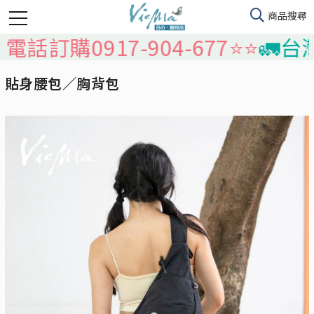
購0917-904-677⭐️⭐️
🚛台灣本
貼身腰包／胸背包