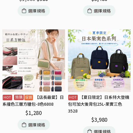
選擇規格
選擇規格
【店長最愛】日
【夏日限定】日系特大登機
預購
系撞色三層方糖包-8色6808
包可加大後背包25L-果實三色
3528
$
1,280
$
3,980
選擇規格
選擇規格