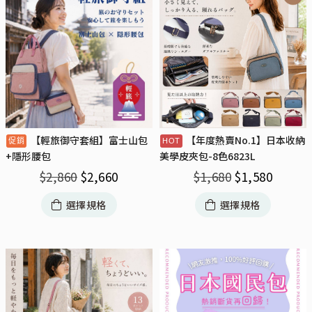
【輕旅御守套組】富士山包
【年度熱賣No.1】日本收納
+隱形腰包
美學皮夾包-8色6823L
$
2,860
$
2,660
$
1,680
$
1,580
選擇規格
選擇規格