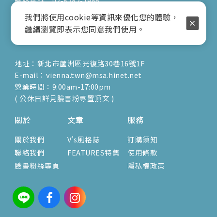
聯絡電話：02-8282-1986
行動電話：0917-904-677
我們將使用cookie等資訊來優化您的體驗，
( 客服陳小姐 )
繼續瀏覽即表示您同意我們使用。
地址：新北市蘆洲區光復路30巷16號1F
E-mail：vienna.twn@msa.hinet.net
營業時間：9:00am-17:00pm
( 公休日詳見臉書粉專置頂文 )
關於
文章
服務
關於我們
V's風格誌
訂購須知
聯絡我們
FEATURES特集
使用條款
臉書粉絲專頁
隱私權政策