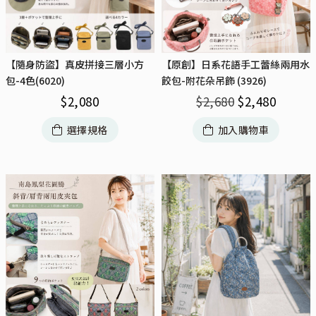
【隨身防盜】真皮拼接三層小方
【原創】日系花語手工蕾絲兩用水
包-4色(6020)
餃包-附花朵吊飾 (3926)
$
2,080
$
2,680
$
2,480
選擇規格
加入購物車