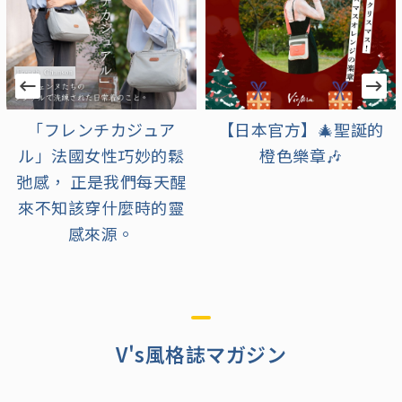
【日本官方】🎄聖誕的
【日本官方】充滿可愛
橙色樂章🎶
與溫馨的浪漫季節到
來！
V's風格誌マガジン