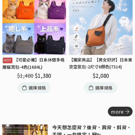
【可愛必備】日系休閒多格
【獨家商品】【男女好評】日本東
京空氣包-2尺寸6顏色(7314)
層貓耳包-4色(1684L)
$
2,080
$
1,480
$
1,380
選擇規格
選擇規格
more
今天想怎麼背？後背、肩背、斜背、
手提，一包搞定！🎒✨