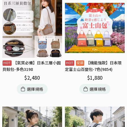
【氣質必備】日系三層小圓
【機能強款】日本限
貝殼包-多色3198
定富士山百變包-7色(9854)
$
2,480
$
1,880
選擇規格
選擇規格