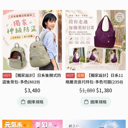
【獨家設計】日系後開式防
【獨家設計】日系11
盜後背包-多色(6029)
格層流浪托特包-多色可選(2358)
$
3,480
$
1,880
$
1,380
選擇規格
選擇規格