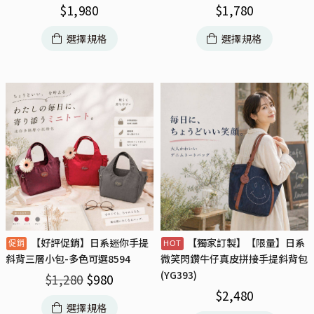
$
1,980
$
1,780
選擇規格
選擇規格
【好評促銷】日系迷你手提
【獨家訂製】【限量】日系
斜背三層小包-多色可選8594
微笑閃鑽牛仔真皮拼接手提斜背包
(YG393)
$
1,280
$
980
$
2,480
選擇規格