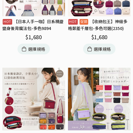
【日本人手一咖】日系精靈
【收納包王】神級多
變身後背魔法包-多色9894
格郵差千層包-多色可選(2350)
$
1,680
$
1,680
選擇規格
選擇規格