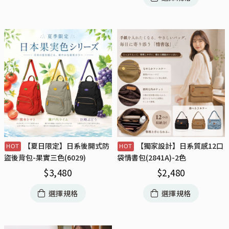
【夏日限定】日系後開式防
【獨家設計】日系質感12口
盜後背包-果實三色(6029)
袋情書包(2841A)-2色
$
3,480
$
2,480
選擇規格
選擇規格