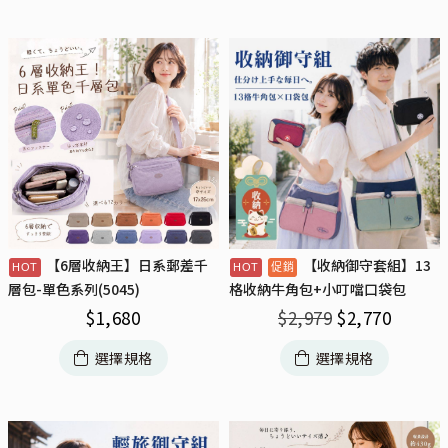
【6層收納王】日系郵差千
【收納御守套組】13
層包-單色系列(5045)
格收納牛角包+小叮噹口袋包
$
1,680
$
2,979
$
2,770
選擇規格
選擇規格