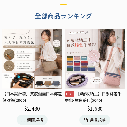
全部商品ランキング
【日本設計款】質感緞面日本郵差
【6層收納王】日系郵差千
包-3色(2960)
層包-撞色系列(5045)
$
2,480
$
1,680
選擇規格
選擇規格