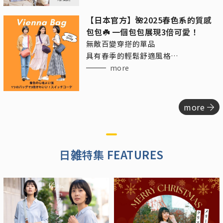
【日本官方】🌺2025春色系的質感
包包☘️ 一個包包展現3倍可愛！
無敵百變穿搭的單品
具有春季的輕鬆舒適風格
又帶點精緻的成熟休閒感
more
more
日雑特集 FEATURES