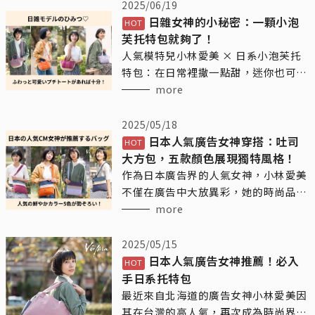
2025/06/19
日雜女神的小秘密：一顆小泡
芙托特包就夠了！
人氣模特兒小林愛美 × 日系小泡芙托
特包：在日常裡撒一點甜，迷你也可以
很有態度
more
2025/05/18
日本人氣廣告女神穿搭：吐司
大方包，五款顏色展現獨特風格！
作為日本廣告界的人氣女神，小林愛美
不僅在廣告中大放異彩，她的時尚品味
也引領了不少女性的潮流。近日，她背
more
的這款Vienna日系輕時尚品牌的吐司大
方包，這款包包不僅簡約大方，還兼具
2025/05/15
實用性，是她日常生活中的得力助手。
日本人氣廣告女神推薦！必入
手日系托特包
最近來自北海道的廣告女神小林愛美因
其在台灣的高人氣，再次成為時尚界的