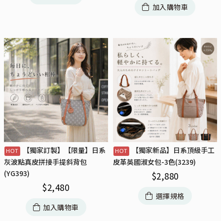
加入購物車
【獨家訂製】【限量】日系
【獨家新品】日系頂級手工
灰波點真皮拼接手提斜背包
皮革英國淑女包-3色(3239)
(YG393)
$
2,880
$
2,480
選擇規格
加入購物車