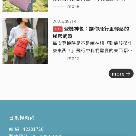
焦點。這位以廣告演員身份活躍的女
more
神，憑藉其出色的模特兒背景，為我們
帶來了不少精彩的時尚演繹。
2025/05/14
登機神包：讓你飛行更輕鬆的
秘密武器
每次登機時是不是總在想「到底該帶什
麼東西？」飛行中我們需要的東西都挺
多的，水瓶、手機、耳機、零食、護膚
more
品……結果登機包總是塞得亂七八糟。
今天來跟你們聊聊「登機隨身包」這個
more
神奇的小夥伴，讓你的飛行不再糾結，
輕鬆有序，還能讓你每次登機都優雅地
出發！
日系輕時尚
統 編 : 42201726