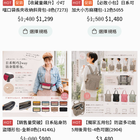
【收藏量飆升】小叮
【必敗小包】日系可
噹口袋長夾收納斜背包-8色(7273)
加大小方麻糬包-12色5055
$
1,480
$
1,299
$
1,580
$
1,480
選擇規格
選擇規格
【銷售量突破】日系貼身防
【獨家五用包】防盜多功能
盜隱形包-全新8色(1414XL)
5用後背包-4色可選(2904)
$
1,080
$
980
$
3,480