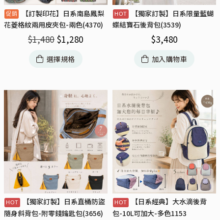
【訂製印花】日系南島鳳梨
【獨家訂製】日系限量藍蝴
花菱格紋兩用皮夾包-兩色(4370)
蝶結寶石後背包(3539)
$
1,480
$
1,280
$
3,480
選擇規格
加入購物車
【獨家訂製】日系直桶防盜
【日系經典】大水滴後背
隨身斜背包-附零錢鑰匙包(3656)
包-10L可加大-多色1153