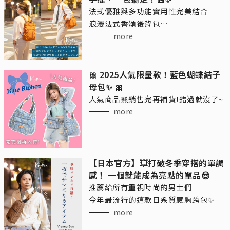
法式優雅與多功能實用性完美結合
浪漫法式香頌後背包
讓你的日常搭配更加自由！
more
🎀 2025人氣限量款！藍色蝴蝶結子
母包✨ 🎀
人氣商品熱銷售完再補貨!錯過就沒了~
more
【日本官方】💥打破冬季穿搭的單調
感！ 一個就能成為亮點的單品😎
推薦給所有重視時尚的男士們
今年最流行的這款日系質感胸跨包✨
more