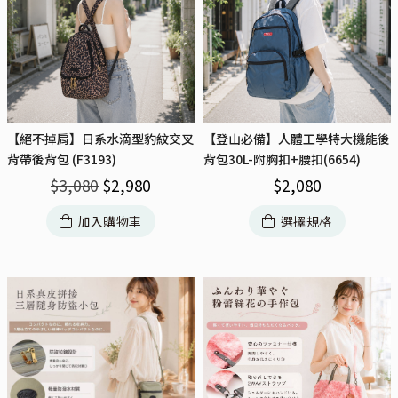
【絕不掉肩】日系水滴型豹紋交叉
【登山必備】人體工學特大機能後
背帶後背包 (F3193)
背包30L-附胸扣+腰扣(6654)
$
3,080
$
2,980
$
2,080
加入購物車
選擇規格