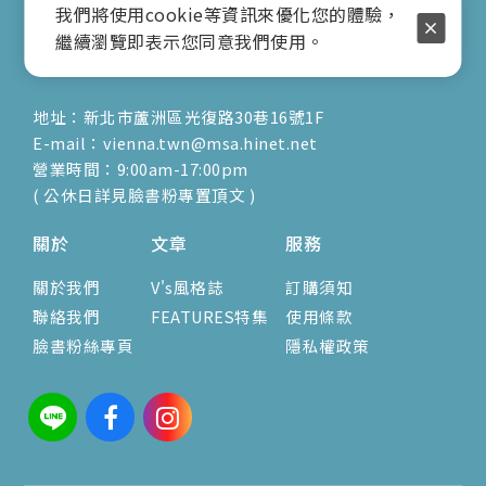
行動電話：0917-904-677
我們將使用cookie等資訊來優化您的體驗，
( 客服陳小姐 )
繼續瀏覽即表示您同意我們使用。
地址：新北市蘆洲區光復路30巷16號1F
E-mail：vienna.twn@msa.hinet.net
營業時間：9:00am-17:00pm
( 公休日詳見臉書粉專置頂文 )
關於
文章
服務
關於我們
V's風格誌
訂購須知
聯絡我們
FEATURES特集
使用條款
臉書粉絲專頁
隱私權政策