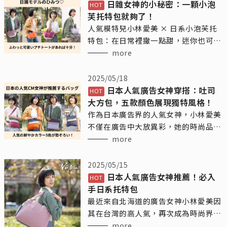
日雜女神的小秘密：一顆小泡
芙托特包就夠了！
人氣模特兒小林愛美 × 日系小泡芙托
特包：在日常裡撒一點甜，迷你也可以
很有態度
more
2025/05/18
日本人氣廣告女神穿搭：吐司
大方包，五款顏色展現獨特風格！
作為日本廣告界的人氣女神，小林愛美
不僅在廣告中大放異彩，她的時尚品味
也引領了不少女性的潮流。近日，她背
more
的這款Vienna日系輕時尚品牌的吐司大
方包，這款包包不僅簡約大方，還兼具
2025/05/15
實用性，是她日常生活中的得力助手。
日本人氣廣告女神推薦！必入
手日系托特包
最近來自北海道的廣告女神小林愛美因
其在台灣的高人氣，再次成為時尚界的
焦點。這位以廣告演員身份活躍的女
more