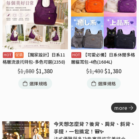
【獨家設計】日系11
【可愛必備】日系休閒多格
格層流浪托特包-多色可選(2358)
層貓耳包-4色(1684L)
$
1,880
$
1,380
$
1,480
$
1,380
選擇規格
選擇規格
more
今天想怎麼背？後背、肩背、斜背、
手提，一包搞定！🎒✨
法式優雅與多功能實用性完美結合