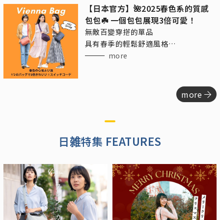
【日本官方】🌺2025春色系的質感
包包☘️ 一個包包展現3倍可愛！
無敵百變穿搭的單品
具有春季的輕鬆舒適風格
又帶點精緻的成熟休閒感
more
more
日雑特集 FEATURES