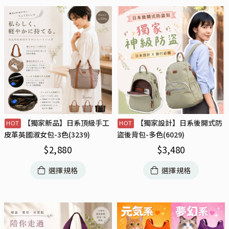
【獨家新品】日系頂級手工
【獨家設計】日系後開式防
皮革英國淑女包-3色(3239)
盜後背包-多色(6029)
$
2,880
$
3,480
選擇規格
選擇規格