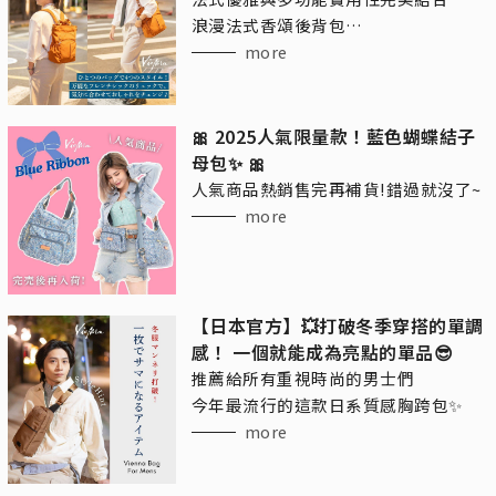
浪漫法式香頌後背包
讓你的日常搭配更加自由！
more
🎀 2025人氣限量款！藍色蝴蝶結子
母包✨ 🎀
人氣商品熱銷售完再補貨!錯過就沒了~
more
【日本官方】💥打破冬季穿搭的單調
感！ 一個就能成為亮點的單品😎
推薦給所有重視時尚的男士們
今年最流行的這款日系質感胸跨包✨
more