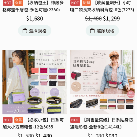
【收納包王】神級多
【收藏量飆升】小叮
格郵差千層包-多色可選(2350)
噹口袋長夾收納斜背包-8色(7273)
$
1,680
$
1,480
$
1,299
選擇規格
選擇規格
【必敗小包】日系可
【銷售量突破】日系貼身防
加大小方麻糬包-12色5055
盜隱形包-全新8色(1414XL)
$
1,580
$
1,480
$
1,080
$
980