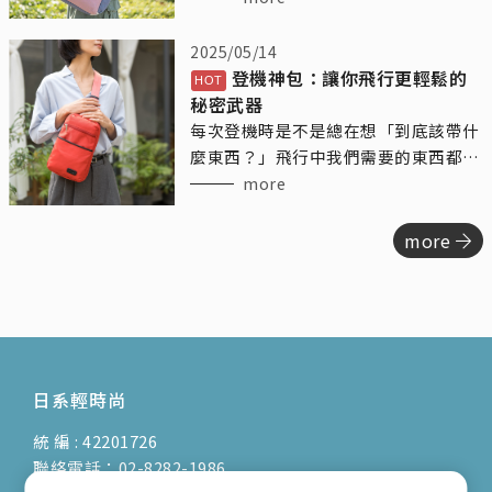
神，憑藉其出色的模特兒背景，為我們
帶來了不少精彩的時尚演繹。
2025/05/14
登機神包：讓你飛行更輕鬆的
秘密武器
每次登機時是不是總在想「到底該帶什
麼東西？」飛行中我們需要的東西都挺
多的，水瓶、手機、耳機、零食、護膚
more
品……結果登機包總是塞得亂七八糟。
今天來跟你們聊聊「登機隨身包」這個
more
神奇的小夥伴，讓你的飛行不再糾結，
輕鬆有序，還能讓你每次登機都優雅地
出發！
日系輕時尚
統 編 : 42201726
聯絡電話：02-8282-1986