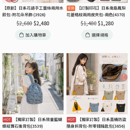
【原創】日系花語手工蕾絲兩用水
【訂製印花】日系南島鳳梨
餃包-附花朵吊飾 (3926)
花菱格紋兩用皮夾包-兩色(4370)
$
2,680
$
2,480
$
1,480
$
1,280
加入購物車
選擇規格
【獨家訂製】日系限量藍蝴
【獨家訂製】日系直桶防盜
蝶結寶石後背包(3539)
隨身斜背包-附零錢鑰匙包(3656)