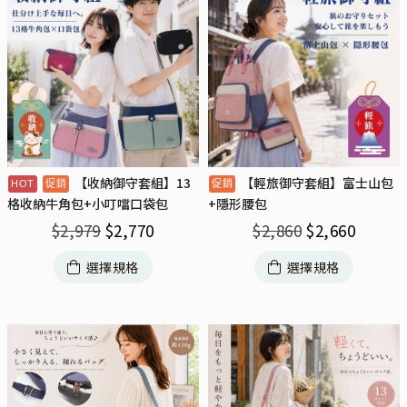
【收納御守套組】13
【輕旅御守套組】富士山包
格收納牛角包+小叮噹口袋包
+隱形腰包
$
2,979
$
2,770
$
2,860
$
2,660
選擇規格
選擇規格