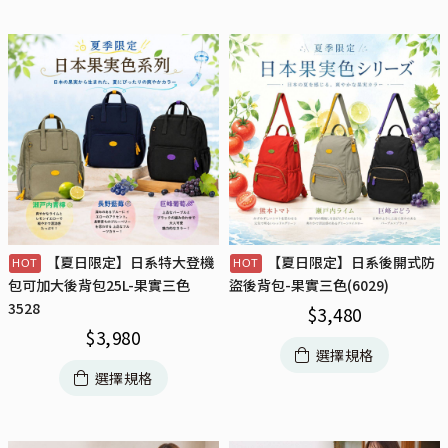
【夏日限定】日系特大登機
【夏日限定】日系後開式防
包可加大後背包25L-果實三色
盜後背包-果實三色(6029)
3528
$
3,480
$
3,980
選擇規格
選擇規格