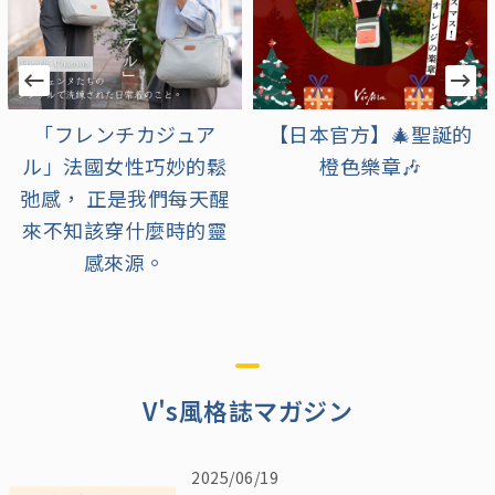
【日本官方】🎄聖誕的
【日本官方】充滿可愛
橙色樂章🎶
與溫馨的浪漫季節到
來！
V's風格誌マガジン
2025/06/19