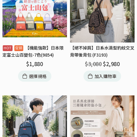
【機能強款】日本限
【絕不掉肩】日系水滴型豹紋交叉
背帶後背包 (F3193)
定富士山百變包-7色(9854)
$
3,080
$
2,980
$
1,880
加入購物車
選擇規格