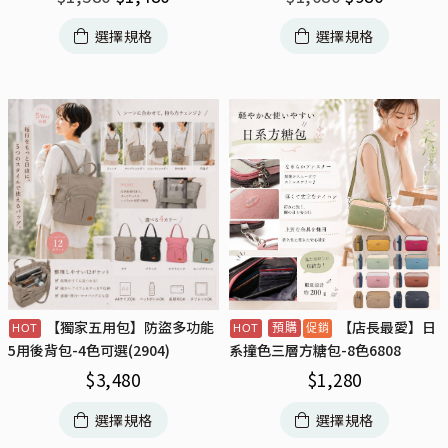
選擇規格
選擇規格
【獨家五用包】防盜多功能
【店長最愛】日
預購
5用後背包-4色可選(2904)
系撞色三層方糖包-8色6808
$
3,480
$
1,280
選擇規格
選擇規格