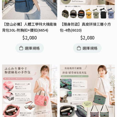
【登山必備】人體工學特大機能後
【隨身防盜】真皮拼接三層小方
背包30L-附胸扣+腰扣(6654)
包-4色(6020)
$
2,080
$
2,080
選擇規格
選擇規格