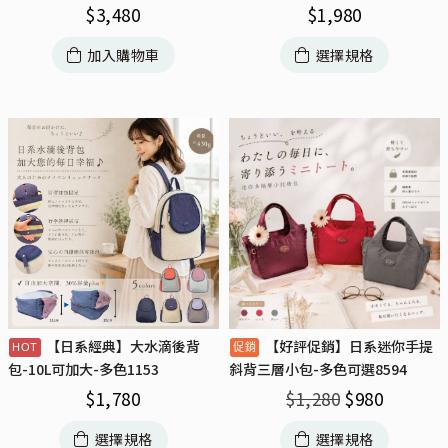
$
3,480
$
1,980
加入購物車
選擇規格
【日系經典】大水滴後背
【好評促銷】日系迷你手提
包-10L可加大-多色1153
斜背三層小包-多色可選8594
$
1,780
$
1,280
$
980
選擇規格
選擇規格