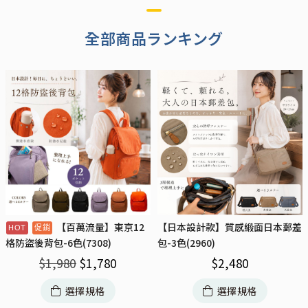
全部商品ランキング
【百萬流量】東京12
【日本設計款】質感緞面日本郵差
包-3色(2960)
格防盜後背包-6色(7308)
$
2,480
$
1,980
$
1,780
選擇規格
選擇規格