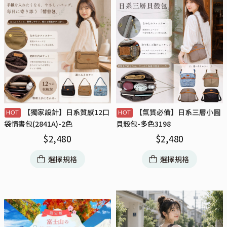
【獨家設計】日系質感12口
【氣質必備】日系三層小圓
袋情書包(2841A)-2色
貝殼包-多色3198
$
2,480
$
2,480
選擇規格
選擇規格