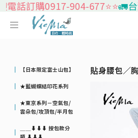
訂購0917-904-677⭐️⭐️
🚛台灣本
貼身腰包／
【日本限定富士山包】
★藍蝴蝶結印花系列
★東京系列－空氣包/
雲朵包/攻頂包/半月包
＿＿⬇⬇⬇ 按包款分
類 ⬇⬇⬇＿＿