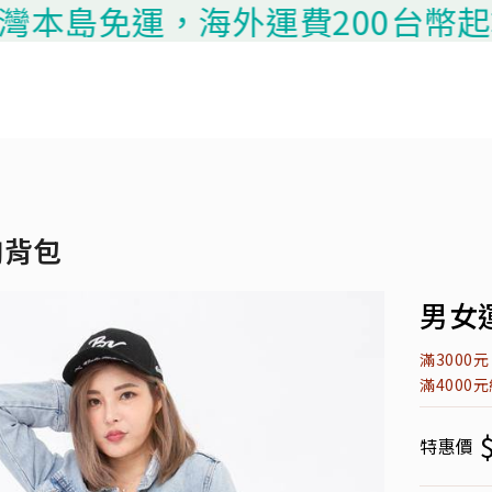
島免運，海外運費200台幣起算，請
胸背包
男女運
滿3000
滿4000
特惠價