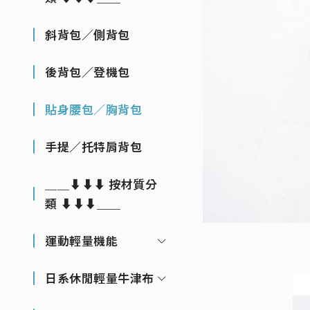
斜背包／側背包
後背包／登機包
貼身腰包／胸背包
手提／托特肩背包
＿＿⬇⬇⬇ 按材質分
類 ⬇⬇⬇＿＿
運動輕量機能
日系休閒輕量牛津布