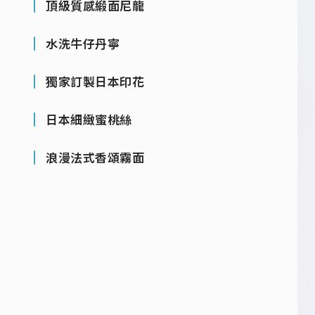
頂級質感緞面尼龍
水洗牛仔丹寧
獨家訂製日本印花
日本細緻蜜桃絲
浪漫法式香頌霧面