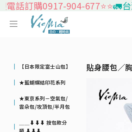
訂購0917-904-677⭐️⭐️
🚛台灣本
貼身腰包／
【日本限定富士山包】
★藍蝴蝶結印花系列
★東京系列－空氣包/
雲朵包/攻頂包/半月包
＿＿⬇⬇⬇ 按包款分
類 ⬇⬇⬇＿＿