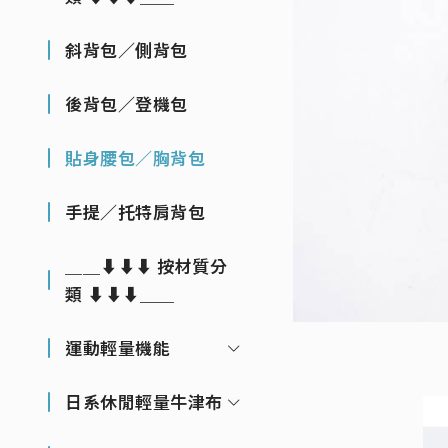
斜背包／側背包
後背包／登機包
貼身腰包／胸背包
手提／托特肩背包
＿＿⬇⬇⬇ 按材質分
類 ⬇⬇⬇＿＿
運動輕量機能
日系休閒輕量牛津布