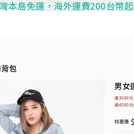
島免運，海外運費200台幣起算，請
胸背包
男女運
滿3000
滿4000
特惠價