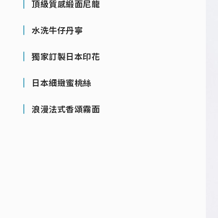
頂級質感緞面尼龍
水洗牛仔丹寧
獨家訂製日本印花
日本細緻蜜桃絲
浪漫法式香頌霧面