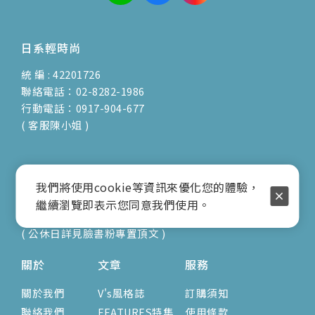
日系輕時尚
統 編 : 42201726
聯絡電話：02-8282-1986
行動電話：0917-904-677
( 客服陳小姐 )
地址：新北市蘆洲區光復路30巷16號1F
我們將使用cookie等資訊來優化您的體驗，
E-mail：vienna.twn@msa.hinet.net
繼續瀏覽即表示您同意我們使用。
營業時間：9:00am-17:00pm
( 公休日詳見臉書粉專置頂文 )
關於
文章
服務
關於我們
V's風格誌
訂購須知
聯絡我們
FEATURES特集
使用條款