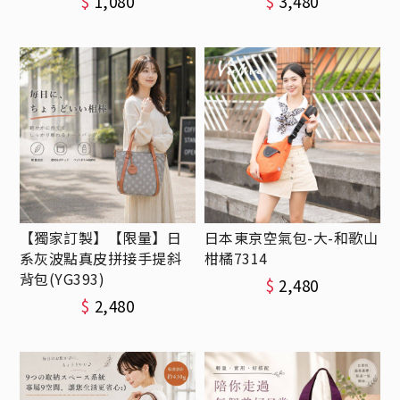
$
1,080
$
3,480
【獨家訂製】【限量】日
日本東京空氣包-大-和歌山
系灰波點真皮拼接手提斜
柑橘7314
背包(YG393)
$
2,480
$
2,480