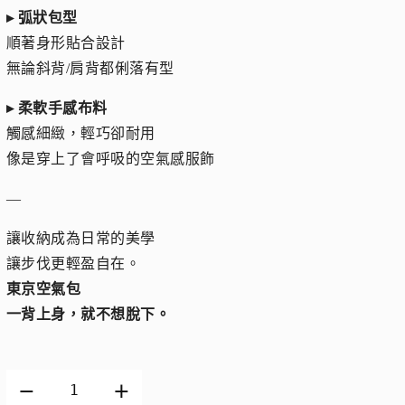
▸ 弧狀包型
順著身形貼合設計
無論斜背/肩背都俐落有型
▸ 柔軟手感布料
觸感細緻，輕巧卻耐用
像是穿上了會呼吸的空氣感服飾
—
讓收納成為日常的美學
讓步伐更輕盈自在。
東京空氣包
一背上身，就不想脫下。