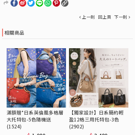
上一則
回上頁
下一則
相關商品
滿額贈*日系英倫風多格層
【獨家設計】日系簡約輕
大托特包-5色隨機送
盈12格三用托特包-3色
(1524)
(2902)