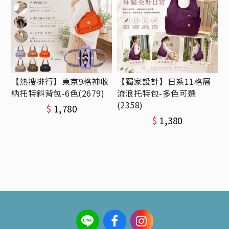
【熱搜排行】東京9格神收
【獨家設計】日系11格層
納托特斜背包-6色(2679)
流浪托特包-多色可選
(2358)
$
1,780
$
1,380