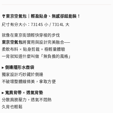
🎐東京空氣包｜輕盈貼身、無感卻超能裝！
尺寸有分大小：7314S 小 / 7314L 大
就像在東京街頭輕快穿梭的步伐
東京空氣包
將實用與設計完美融合──
柔軟布料 × 貼身剪裁 × 極輕量體驗
一背就知道什麼叫做「無負擔的風格」
▸ 側邊隱形水壺袋
獨家設計巧妙藏於側邊
不破壞整體線條美，拿取方便
▸ 寬肩背帶 × 透氣背墊
分散肩膀壓力，透氣不悶熱
久背也輕鬆