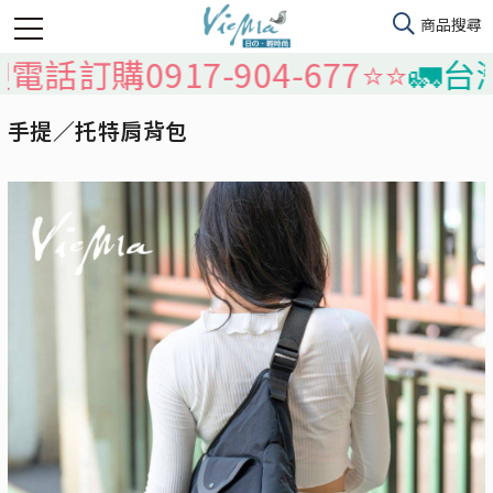
0917-904-677⭐️⭐️
🚛台灣本島
手提／托特肩背包