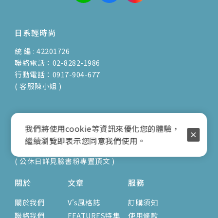
日系輕時尚
統 編 : 42201726
聯絡電話：02-8282-1986
行動電話：0917-904-677
( 客服陳小姐 )
地址：新北市蘆洲區光復路30巷16號1F
我們將使用cookie等資訊來優化您的體驗，
E-mail：vienna.twn@msa.hinet.net
繼續瀏覽即表示您同意我們使用。
營業時間：9:00am-17:00pm
( 公休日詳見臉書粉專置頂文 )
關於
文章
服務
關於我們
V's風格誌
訂購須知
聯絡我們
FEATURES特集
使用條款