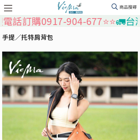
0917-904-677⭐️⭐️
🚛台灣本島
手提／托特肩背包