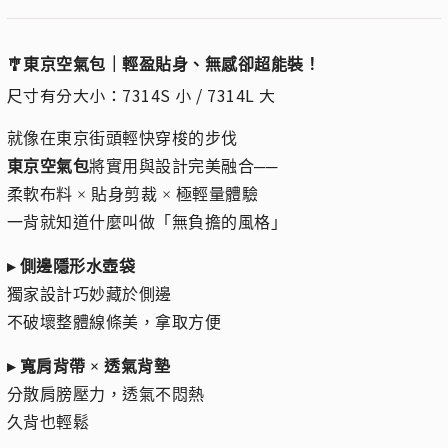
🎐東京空氣包｜輕盈貼身、無感卻超能裝！
尺寸有分大小：7314S 小 / 7314L 大
就像在東京街頭輕快穿梭的步伐
東京空氣包
將實用與設計完美融合──
柔軟布料 × 貼身剪裁 × 極輕量體驗
一背就知道什麼叫做「無負擔的風格」
▸ 側邊隱形水壺袋
獨家設計巧妙藏於側邊
不破壞整體線條美，拿取方便
▸ 寬肩背帶 × 透氣背墊
分散肩膀壓力，透氣不悶熱
久背也輕鬆