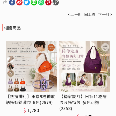
上一則
回上頁
下一則
相關商品
【熱搜排行】東京9格神收
【獨家設計】日系11格層
納托特斜背包-6色(2679)
流浪托特包-多色可選
(2358)
$
1,780