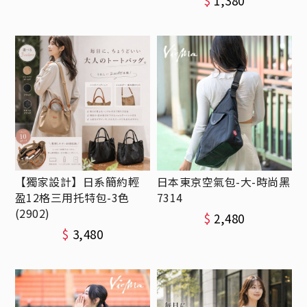
$
1,380
【獨家設計】日系簡約輕
日本東京空氣包-大-時尚黑
盈12格三用托特包-3色
7314
(2902)
$
2,480
$
3,480