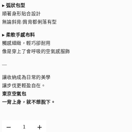
▸ 弧狀包型
順著身形貼合設計
無論斜背/肩背都俐落有型
▸ 柔軟手感布料
觸感細緻，輕巧卻耐用
像是穿上了會呼吸的空氣感服飾
—
讓收納成為日常的美學
讓步伐更輕盈自在。
東京空氣包
一背上身，就不想脫下。