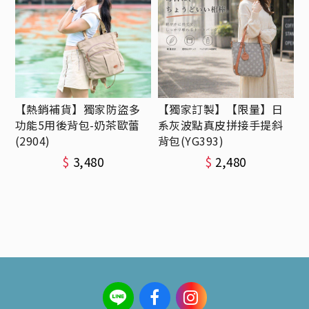
【熱銷補貨】獨家防盜多
【獨家訂製】【限量】日
功能5用後背包-奶茶歐蕾
系灰波點真皮拼接手提斜
(2904)
背包(YG393)
$
3,480
$
2,480