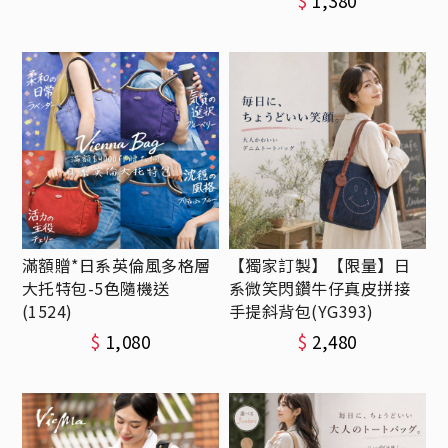
$
1,380
滿額贈*日系英倫風多格層
【獨家訂製】【限量】日
大托特包-5色隨機送
系微笑閃鑽牛仔真皮拼接
(1524)
手提斜背包(YG393)
$
1,080
$
2,480