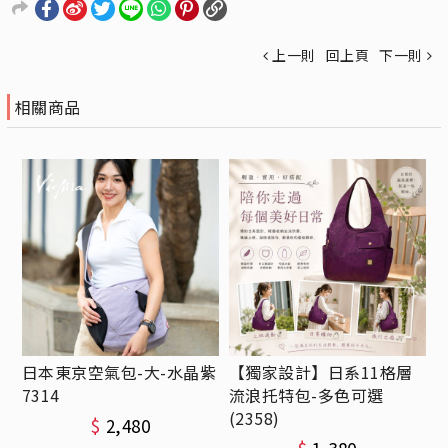
上一則
回上頁
下一則
相關商品
日本東京空氣包-大-水晶紫
【獨家設計】日系11格層
7314
流浪托特包-多色可選
(2358)
$
2,480