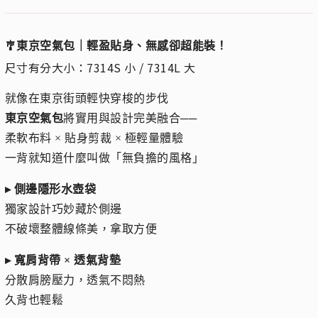
🎐東京空氣包｜輕盈貼身、無感卻超能裝！
尺寸有分大小：7314S 小 / 7314L 大
就像在東京街頭輕快穿梭的步伐
東京空氣包
將實用與設計完美融合──
柔軟布料 × 貼身剪裁 × 極輕量體驗
一背就知道什麼叫做「無負擔的風格」
▸ 側邊隱形水壺袋
獨家設計巧妙藏於側邊
不破壞整體線條美，拿取方便
▸ 寬肩背帶 × 透氣背墊
分散肩膀壓力，透氣不悶熱
久背也輕鬆