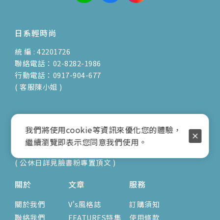
日系輕時尚
統 編 : 42201726
聯絡電話：02-8282-1986
行動電話：0917-904-677
( 客服陳小姐 )
地址：新北市蘆洲區光復路30巷16號1F
我們將使用cookie等資訊來優化您的體驗，
E-mail：vienna.twn@msa.hinet.net
繼續瀏覽即表示您同意我們使用。
營業時間：9:00am-17:00pm
( 公休日詳見臉書粉專置頂文 )
關於
文章
服務
關於我們
V's風格誌
訂購須知
聯絡我們
FEATURES特集
使用條款