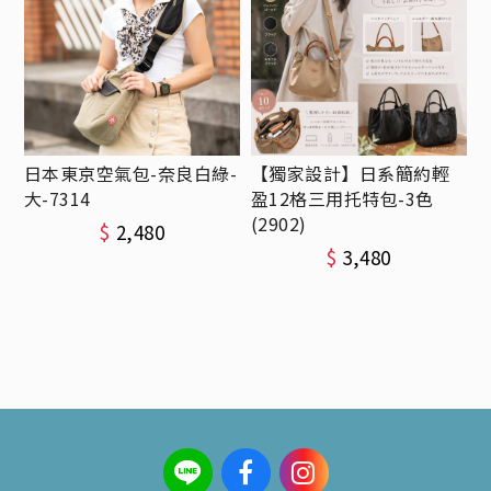
日本東京空氣包-奈良白綠-
【獨家設計】日系簡約輕
大-7314
盈12格三用托特包-3色
(2902)
$
2,480
$
3,480