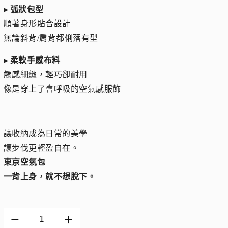
▸ 弧狀包型
順著身形貼合設計
無論斜背/肩背都俐落有型
▸ 柔軟手感布料
觸感細緻，輕巧卻耐用
像是穿上了會呼吸的空氣感服飾
—
讓收納成為日常的美學
讓步伐更輕盈自在。
東京空氣包
一背上身，就不想脫下。