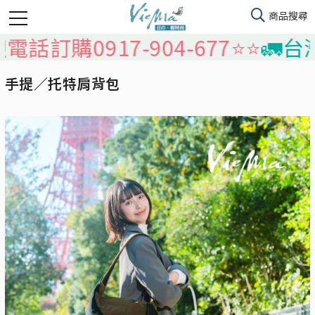
0917-904-677⭐️⭐️
🚛台灣本島
手提／托特肩背包