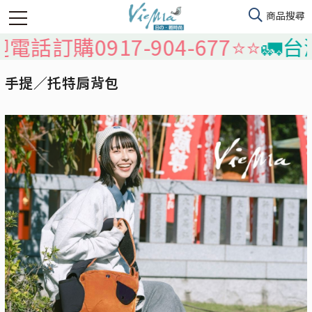
0917-904-677⭐️⭐️
🚛台灣本島
手提／托特肩背包