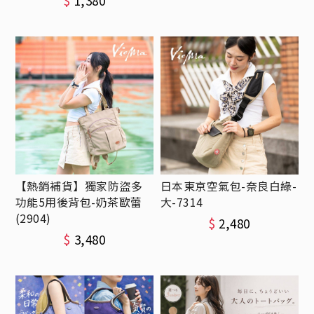
$
1,380
【熱銷補貨】獨家防盜多
日本東京空氣包-奈良白綠-
功能5用後背包-奶茶歐蕾
大-7314
(2904)
$
2,480
$
3,480