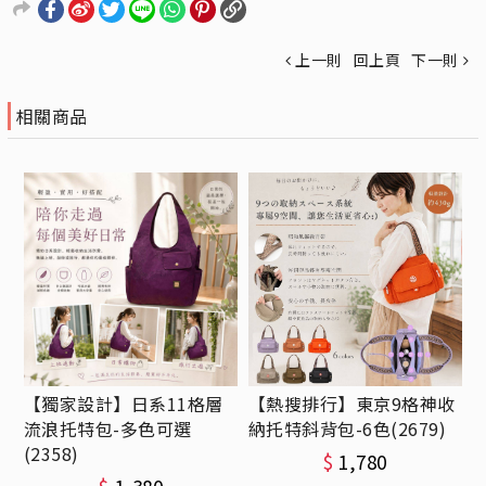
上一則
回上頁
下一則
相關商品
【獨家設計】日系11格層
【熱搜排行】東京9格神收
流浪托特包-多色可選
納托特斜背包-6色(2679)
(2358)
$
1,780