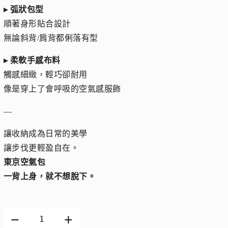
▸ 弧狀包型
順著身形貼合設計
無論斜背/肩背都俐落有型
▸ 柔軟手感布料
觸感細緻，輕巧卻耐用
像是穿上了會呼吸的空氣感服飾
—
讓收納成為日常的美學
讓步伐更輕盈自在。
東京空氣包
一背上身，就不想脫下。