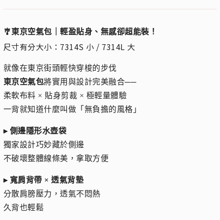
🎐東京空氣包｜輕盈貼身、無感卻超能裝！
尺寸有分大小：7314S 小 / 7314L 大
就像在東京街頭輕快穿梭的步伐
東京空氣包
將實用與設計完美融合──
柔軟布料 × 貼身剪裁 × 極輕量體驗
一背就知道什麼叫做「無負擔的風格」
▸ 側邊隱形水壺袋
獨家設計巧妙藏於側邊
不破壞整體線條美，拿取方便
▸ 寬肩背帶 × 透氣背墊
分散肩膀壓力，透氣不悶熱
久背也輕鬆