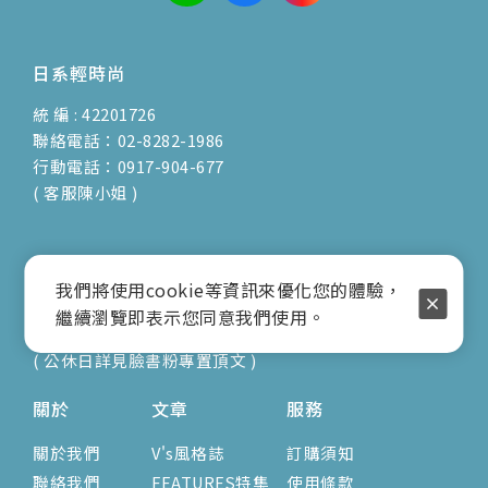
日系輕時尚
統 編 : 42201726
聯絡電話：02-8282-1986
行動電話：0917-904-677
( 客服陳小姐 )
地址：新北市蘆洲區光復路30巷16號1F
我們將使用cookie等資訊來優化您的體驗，
E-mail：vienna.twn@msa.hinet.net
繼續瀏覽即表示您同意我們使用。
營業時間：9:00am-17:00pm
( 公休日詳見臉書粉專置頂文 )
關於
文章
服務
關於我們
V's風格誌
訂購須知
聯絡我們
FEATURES特集
使用條款