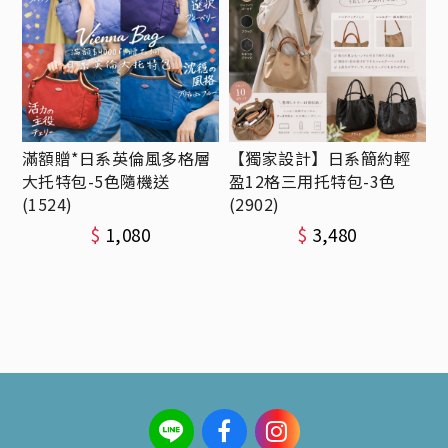
滿額贈*日系英倫風多格層
【獨家設計】日系簡約輕
大托特包-5色隨機送
盈12格三用托特包-3色
(1524)
(2902)
$
1,080
$
3,480