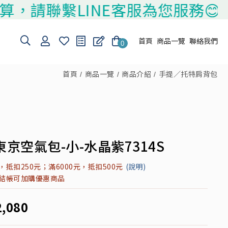
聯繫LINE客服為您服務😊
首頁
商品一覽
聯絡我們
0
首頁
商品一覽
商品介紹
手提／托特肩背包
京空氣包-小-水晶紫7314S
元，抵扣250元；滿6000元，抵扣500元
(說明)
元結帳可加購優惠商品
2,080