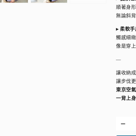
順著身
無論斜背
▸ 柔軟
觸感細
像是穿
—
讓收納
讓步伐
東京空
一背上