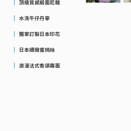
頂級質感緞面尼龍
水洗牛仔丹寧
獨家訂製日本印花
日本細緻蜜桃絲
浪漫法式香頌霧面