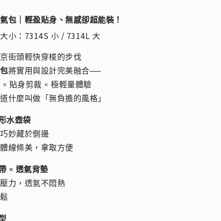
空氣包｜輕盈貼身、無感卻超能裝！
小：7314S 小 / 7314L 大
東京街頭輕快穿梭的步伐
氣包
將實用與設計完美融合──
 × 貼身剪裁 × 極輕量體驗
知道什麼叫做「無負擔的風格」
隱形水壺袋
計巧妙藏於側邊
整體線條美，拿取方便
帶 × 透氣背墊
膀壓力，透氣不悶熱
輕鬆
包型