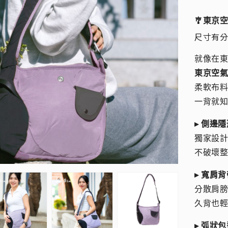
🎐東京
尺寸有分大
就像在
東京空
柔軟布料
一背就
▸ 側邊
獨家設
不破壞
▸ 寬肩背
分散肩
久背也
▸ 弧狀