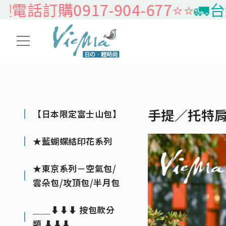
訂購0917-904-677⭐️⭐️
🚛台灣
手提／托特
【日本限定富士山包】
★藍蝴蝶結印花系列
★東京系列－空氣包/
雲朵包/攻頂包/半月包
＿＿⬇⬇⬇ 按包款分
類 ⬇⬇⬇＿＿