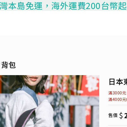
本島免運，海外運費200台幣起算，請
肩背包
日本東
滿3000
滿4000
$
售價