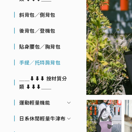
斜背包／側背包
後背包／登機包
貼身腰包／胸背包
手提／托特肩背包
＿＿⬇⬇⬇ 按材質分
類 ⬇⬇⬇＿＿
運動輕量機能
日系休閒輕量牛津布