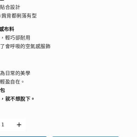
形貼合設計
/肩背都俐落有型
手感布料
緻，輕巧卻耐用
上了會呼吸的空氣感服飾
成為日常的美學
更輕盈自在。
氣包
身，就不想脫下。