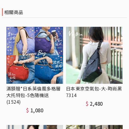
相關商品
滿額贈*日系英倫風多格層
日本東京空氣包-大-時尚黑
大托特包-5色隨機送
7314
(1524)
$
2,480
$
1,080