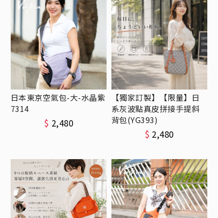
日本東京空氣包-大-水晶紫
【獨家訂製】【限量】日
7314
系灰波點真皮拼接手提斜
背包(YG393)
$
2,480
$
2,480