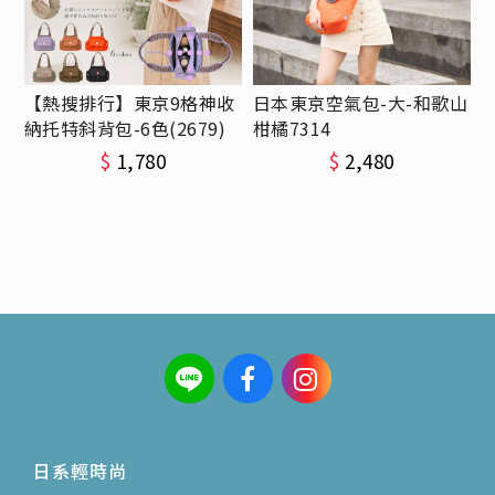
【熱搜排行】東京9格神收
日本東京空氣包-大-和歌山
納托特斜背包-6色(2679)
柑橘7314
$
1,780
$
2,480
日系輕時尚