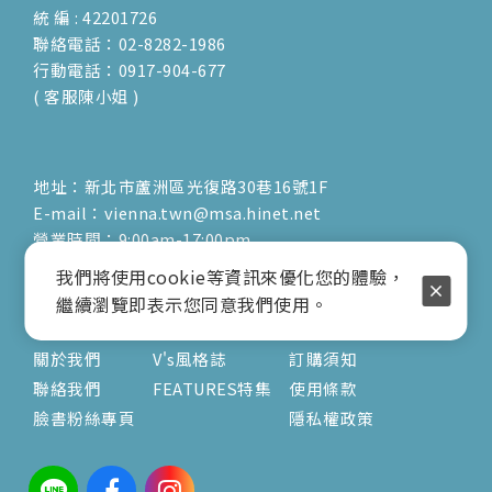
統 編 : 42201726
聯絡電話：02-8282-1986
行動電話：0917-904-677
( 客服陳小姐 )
地址：新北市蘆洲區光復路30巷16號1F
E-mail：vienna.twn@msa.hinet.net
營業時間：9:00am-17:00pm
( 公休日詳見臉書粉專置頂文 )
我們將使用cookie等資訊來優化您的體驗，
繼續瀏覽即表示您同意我們使用。
關於
文章
服務
關於我們
V's風格誌
訂購須知
聯絡我們
FEATURES特集
使用條款
臉書粉絲專頁
隱私權政策