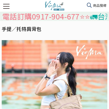
購0917-904-677⭐️⭐️
🚛台灣本島
手提／托特肩背包