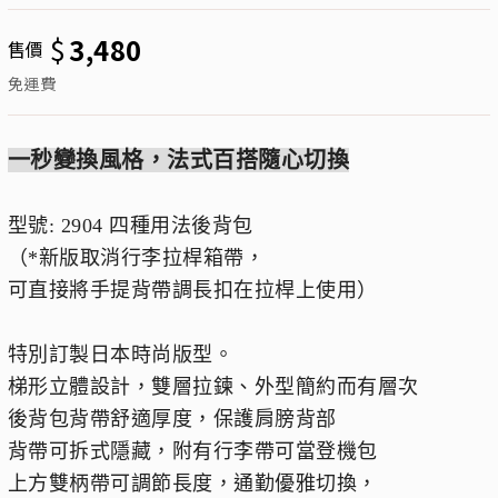
$
3,480
售價
免運費
一秒變換風格，法式百搭隨心切換
型號: 2904 四種用法後背包
（*新版取消行李拉桿箱帶，
可直接將手提背帶調長扣在拉桿上使用）
特別訂製日本時尚版型。
梯形立體設計，雙層拉鍊、外型簡約而有層次
後背包背帶舒適厚度，保護肩膀背部
背帶可拆式隱藏，附有行李帶可當登機包
上方雙柄帶可調節長度，通勤優雅切換，