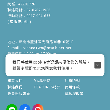
統 編 : 42201726
聯絡電話：02-8282-1986
行動電話：0917-904-677
( 客服陳小姐 )
地址：新北市蘆洲區光復路30巷16號1F
E-mail：vienna.twn@msa.hinet.net
營業時間：9:00am-17:00pm
( 公休日詳見臉書粉專置頂文 )
我們將使用cookie等資訊來優化您的體驗，
繼續瀏覽即表示您同意我們使用。
關於
文章
服務
關於我們
V's風格誌
訂購須知
聯絡我們
FEATURES特集
使用條款
臉書粉絲專頁
隱私權政策