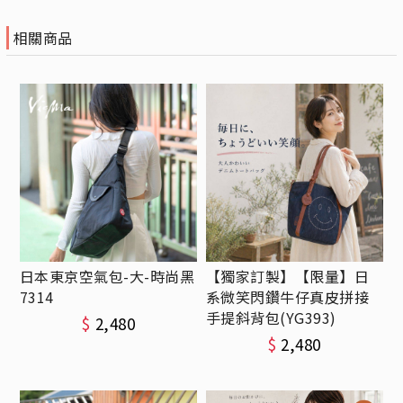
相關商品
日本東京空氣包-大-時尚黑
【獨家訂製】【限量】日
7314
系微笑閃鑽牛仔真皮拼接
手提斜背包(YG393)
$
2,480
$
2,480