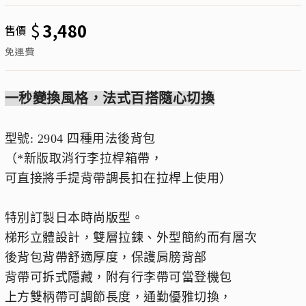
$
3,480
售價
免運費
一秒變換風格，法式百搭隨心切換
型號: 2904 四種用法後背包
（*新版取消行李拉桿箱帶，
可直接將手提背帶調長扣在拉桿上使用）
特別訂製日本時尚版型。
梯形立體設計，雙層拉鍊、外型簡約而有層次
後背包背帶舒適厚度，保護肩膀背部
背帶可拆式隱藏，附有行李帶可當登機包
上方雙柄帶可調節長度，通勤優雅切換，