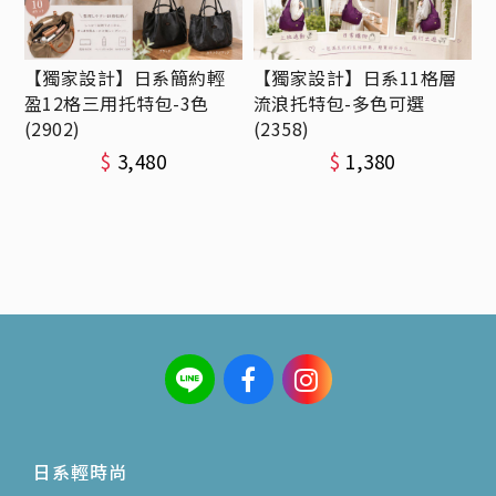
【獨家設計】日系簡約輕
【獨家設計】日系11格層
盈12格三用托特包-3色
流浪托特包-多色可選
(2902)
(2358)
$
3,480
$
1,380
日系輕時尚