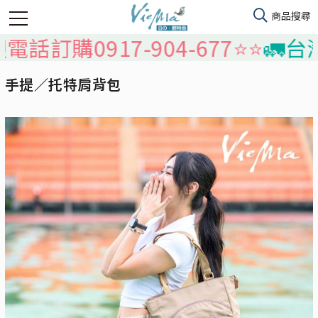
購0917-904-677⭐️⭐️
🚛台灣本
手提／托特肩背包