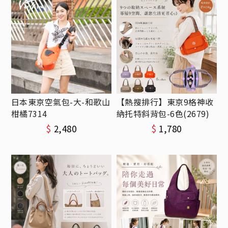
日本東京空氣包-大-和歌山
【熱搜排行】東京9格神收
柑橘7314
納托特斜背包-6色(2679)
$
2,480
$
1,780