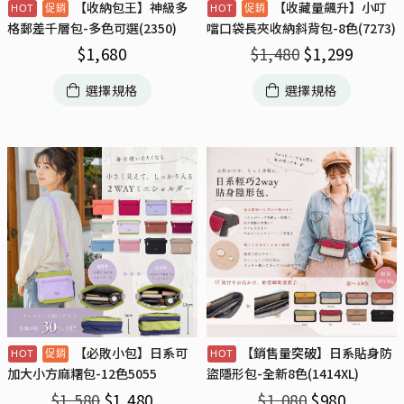
【收納包王】神級多
【收藏量飆升】小叮
格郵差千層包-多色可選(2350)
噹口袋長夾收納斜背包-8色(7273)
$
1,680
$
1,480
$
1,299
選擇規格
選擇規格
【必敗小包】日系可
【銷售量突破】日系貼身防
加大小方麻糬包-12色5055
盜隱形包-全新8色(1414XL)
$
1,580
$
1,480
$
1,080
$
980