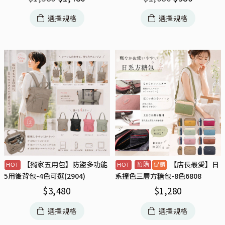
選擇規格
選擇規格
【獨家五用包】防盜多功能
【店長最愛】日
預購
5用後背包-4色可選(2904)
系撞色三層方糖包-8色6808
$
3,480
$
1,280
選擇規格
選擇規格