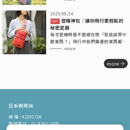
神，憑藉其出色的模特兒背景，為我們
帶來了不少精彩的時尚演繹。
2025/05/14
登機神包：讓你飛行更輕鬆的
秘密武器
每次登機時是不是總在想「到底該帶什
麼東西？」飛行中我們需要的東西都挺
多的，水瓶、手機、耳機、零食、護膚
more
品……結果登機包總是塞得亂七八糟。
今天來跟你們聊聊「登機隨身包」這個
more
神奇的小夥伴，讓你的飛行不再糾結，
輕鬆有序，還能讓你每次登機都優雅地
出發！
日系輕時尚
統 編 : 42201726
聯絡電話：02-8282-1986