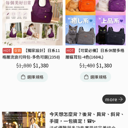
【獨家設計】日系11
【可愛必備】日系休閒多格
格層流浪托特包-多色可選(2358)
層貓耳包-4色(1684L)
$
1,880
$
1,380
$
1,480
$
1,380
選擇規格
選擇規格
more
今天想怎麼背？後背、肩背、斜背、
手提，一包搞定！🎒✨
法式優雅與多功能實用性完美結合