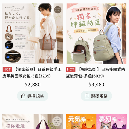
【獨家新品】日系頂級手工
【獨家設計】日系後開式防
皮革英國淑女包-3色(3239)
盜後背包-多色(6029)
$
2,880
$
3,480
選擇規格
選擇規格