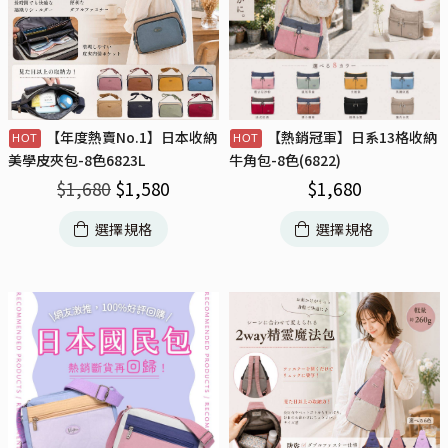
【年度熱賣No.1】日本收納
【熱銷冠軍】日系13格收納
美學皮夾包-8色6823L
牛角包-8色(6822)
$
1,680
$
1,580
$
1,680
選擇規格
選擇規格