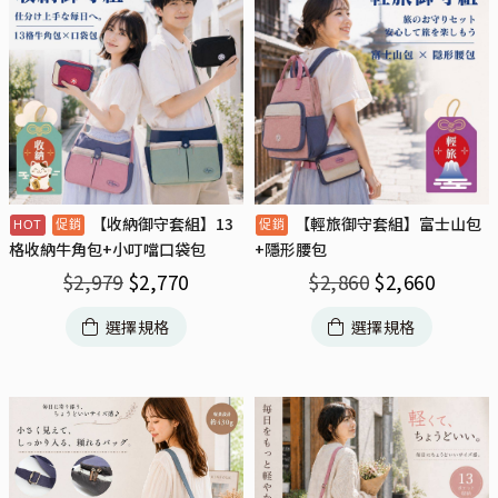
【收納御守套組】13
【輕旅御守套組】富士山包
格收納牛角包+小叮噹口袋包
+隱形腰包
$
2,979
$
2,770
$
2,860
$
2,660
選擇規格
選擇規格