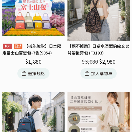
【機能強款】日本限
【絕不掉肩】日系水滴型豹紋交叉
背帶後背包 (F3193)
定富士山百變包-7色(9854)
$
3,080
$
2,980
$
1,880
加入購物車
選擇規格