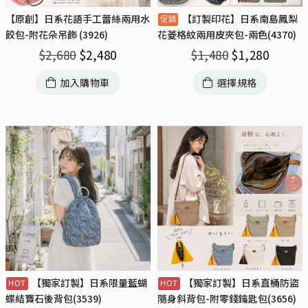
【原創】日系花語手工蕾絲兩用水
【訂製印花】日系南島鳳梨
餃包-附花朵吊飾 (3926)
花菱格紋兩用皮夾包-兩色(4370)
$
2,680
$
2,480
$
1,480
$
1,280
加入購物車
選擇規格
【獨家訂製】日系限量藍蝴
【獨家訂製】日系直桶防盜
蝶結寶石後背包(3539)
隨身斜背包-附零錢鑰匙包(3656)