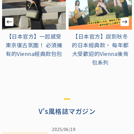
【日本官方】一起感受
【日本官方】說到秋冬
東京復古氛圍！ 必須擁
的日本經典款， 每年都
有的Vienna經典款包包
大受歡迎的Vienna後背
包系列
V's風格誌マガジン
2025/06/19