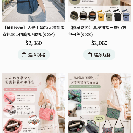
【登山必備】人體工學特大機能後
【隨身防盜】真皮拼接三層小方
背包30L-附胸扣+腰扣(6654)
包-4色(6020)
$
2,080
$
2,080
選擇規格
選擇規格