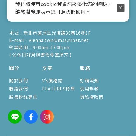
行動電話：0917-904-677
我們將使用cookie等資訊來優化您的體驗，
( 客服陳小姐 )
繼續瀏覽即表示您同意我們使用。
地址：新北市蘆洲區光復路30巷16號1F
E-mail：vienna.twn@msa.hinet.net
營業時間：9:00am-17:00pm
( 公休日詳見臉書粉專置頂文 )
關於
文章
服務
關於我們
V's風格誌
訂購須知
聯絡我們
FEATURES特集
使用條款
臉書粉絲專頁
隱私權政策