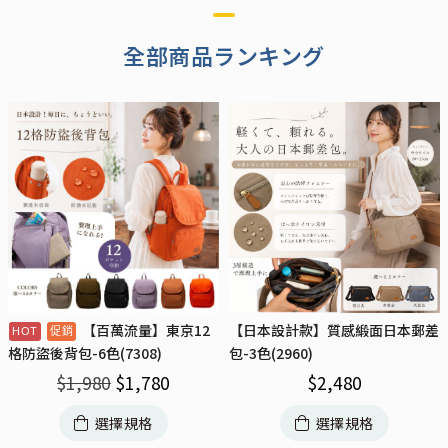
全部商品ランキング
【百萬流量】東京12
【日本設計款】質感緞面日本郵差
包-3色(2960)
格防盜後背包-6色(7308)
$
2,480
$
1,980
$
1,780
選擇規格
選擇規格