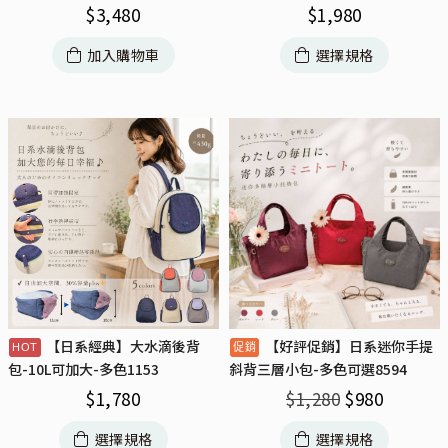
$
3,480
$
1,980
加入購物車
選擇規格
【日系經典】大水滴後背
【好評促銷】日系迷你手提
包-10L可加大-多色1153
斜背三層小包-多色可選8594
$
1,780
$
1,280
$
980
選擇規格
選擇規格