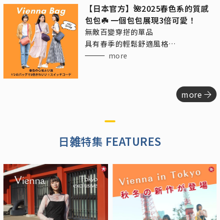
【日本官方】🌺2025春色系的質感
包包☘️ 一個包包展現3倍可愛！
無敵百變穿搭的單品
具有春季的輕鬆舒適風格
又帶點精緻的成熟休閒感
more
more
日雑特集 FEATURES