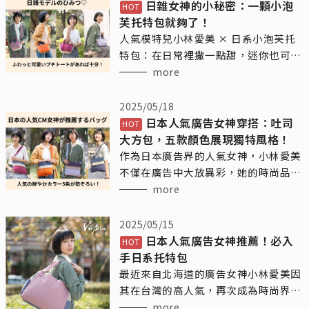
日雜女神的小秘密：一顆小泡
芙托特包就夠了！
人氣模特兒小林愛美 × 日系小泡芙托
特包：在日常裡撒一點甜，迷你也可以
很有態度
more
2025/05/18
日本人氣廣告女神穿搭：吐司
大方包，五款顏色展現獨特風格！
作為日本廣告界的人氣女神，小林愛美
不僅在廣告中大放異彩，她的時尚品味
也引領了不少女性的潮流。近日，她背
more
的這款Vienna日系輕時尚品牌的吐司大
方包，這款包包不僅簡約大方，還兼具
2025/05/15
實用性，是她日常生活中的得力助手。
日本人氣廣告女神推薦！必入
手日系托特包
最近來自北海道的廣告女神小林愛美因
其在台灣的高人氣，再次成為時尚界的
焦點。這位以廣告演員身份活躍的女
more