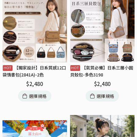
【獨家設計】日系質感12口
【氣質必備】日系三層小圓
袋情書包(2841A)-2色
貝殼包-多色3198
$
2,480
$
2,480
選擇規格
選擇規格