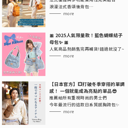
浪漫法式香頌後背包
讓你的日常搭配更加自由！
more
🎀 2025人氣限量款！藍色蝴蝶結子
母包✨ 🎀
人氣商品熱銷售完再補貨!錯過就沒了~
more
【日本官方】💥打破冬季穿搭的單調
感！ 一個就能成為亮點的單品😎
推薦給所有重視時尚的男士們
今年最流行的這款日系質感胸跨包✨
more