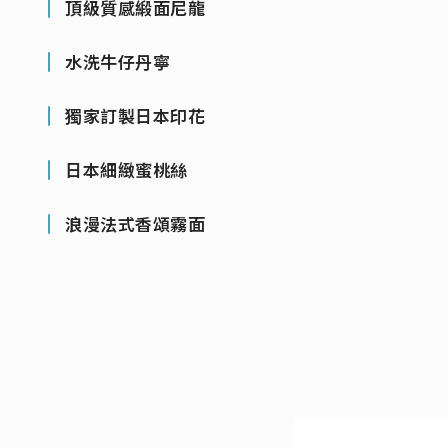
頂級質感緞面尼龍
水洗牛仔丹寧
獨家訂製日本印花
日本細緻蜜桃絲
浪漫法式香頌霧面