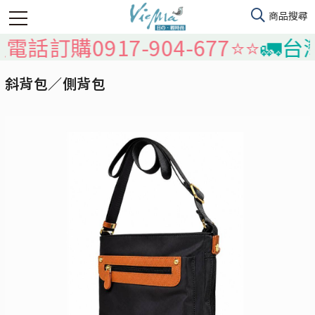
917-904-677⭐️⭐️
🚛台灣本島免
斜背包／側背包