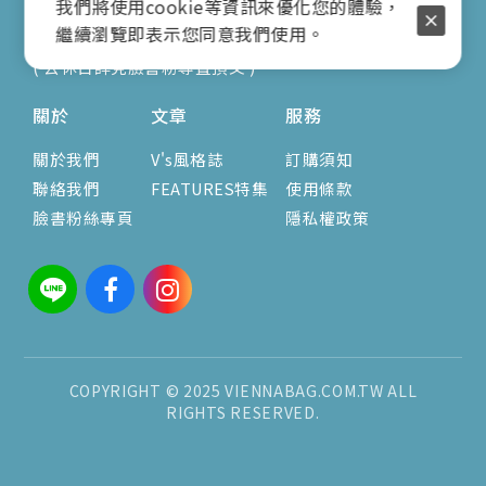
我們將使用cookie等資訊來優化您的體驗，
E-mail：vienna.twn@msa.hinet.net
繼續瀏覽即表示您同意我們使用。
營業時間：9:00am-17:00pm
( 公休日詳見臉書粉專置頂文 )
關於
文章
服務
關於我們
V's風格誌
訂購須知
聯絡我們
FEATURES特集
使用條款
臉書粉絲專頁
隱私權政策
COPYRIGHT © 2025 VIENNABAG.COM.TW ALL
RIGHTS RESERVED.