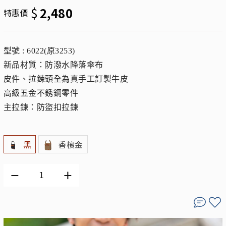
$
2,480
特惠價
型號 : 6022(原3253)
新品材質：防潑水降落傘布
皮件、拉鍊頭全為真手工訂製牛皮
高級五金不銹鋼零件
主拉鍊：防盜扣拉鍊
黑
香檳金