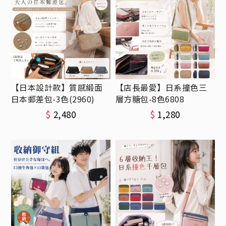
【日本設計款】質感緞面
【店長最愛】日系撞色三
日本郵差包-3色(2960)
層方糖包-8色6808
$
2,480
$
1,280