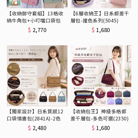
【收納御守套組】13格收
【6層收納王】日系郵差千
納牛角包+小叮噹口袋包
層包-撞色系列(5045)
$
2,770
$
1,680
【獨家設計】日系質感12
【收納包王】神級多格郵
口袋情書包(2841A)-2色
差千層包-多色可選(2350)
$
2,480
$
1,680