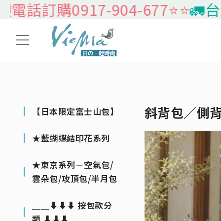
917-904-677⭐️⭐️
🚛台灣本島免
斜背包／側
【日本限定富士山包】
★藍蝴蝶結印花系列
★東京系列－空氣包/
雲朵包/攻頂包/半月包
＿＿⬇⬇⬇ 按包款分
類 ⬇⬇⬇＿＿