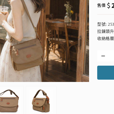
$
售價
型號: 25
拉鍊頭
收納格