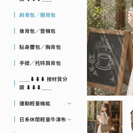
斜背包／側背包
後背包／登機包
貼身腰包／胸背包
手提／托特肩背包
＿＿⬇⬇⬇ 按材質分
類 ⬇⬇⬇＿＿
運動輕量機能
日系休閒輕量牛津布