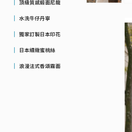
頂級質感緞面尼龍
水洗牛仔丹寧
獨家訂製日本印花
日本細緻蜜桃絲
浪漫法式香頌霧面