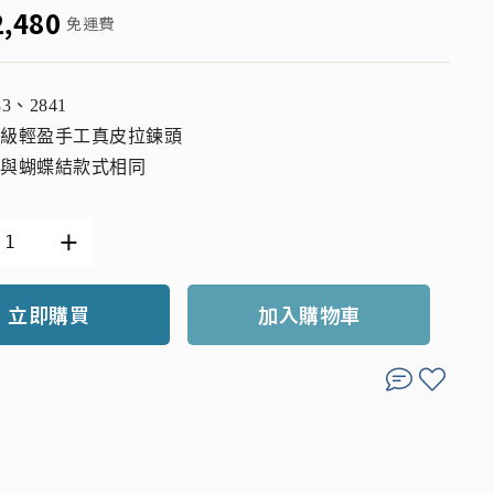
2,480
免運費
33、2841
升級輕盈手工真皮拉鍊頭
層與蝴蝶結款式相同
立即購買
加入購物車