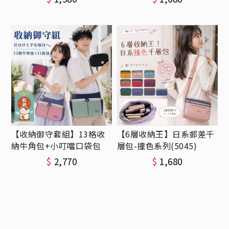
【收納御守套組】13格收
【6層收納王】日系郵差千
納牛角包+小叮噹口袋包
層包-撞色系列(5045)
$
2,770
$
1,680