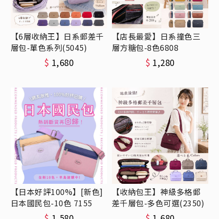
【6層收納王】日系郵差千
【店長最愛】日系撞色三
層包-單色系列(5045)
層方糖包-8色6808
$
1,680
$
1,280
【日本好評100%】[新色]
【收納包王】神級多格郵
日本國民包-10色 7155
差千層包-多色可選(2350)
$
1,580
$
1,680