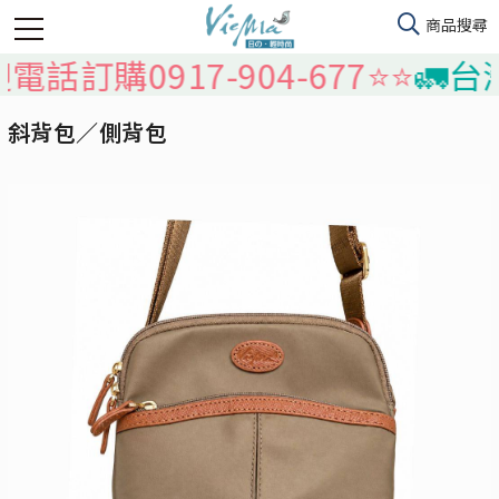
17-904-677⭐️⭐️
🚛台灣本島免
斜背包／側背包