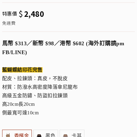
$
2,480
特惠價
免運費
馬幣 $313／新幣 $98／港幣 $602 (海外訂購請pm
FB/LINE)
藍蝴蝶結印花完售
配皮、拉鍊頭：真皮，不脫皮
材質：防潑水高密度降落傘尼龍布
高級五金防鏽、防盜扣拉鍊頭
高20cm長20cm
側最寬可達10cm
香檳金
黑色
卡其